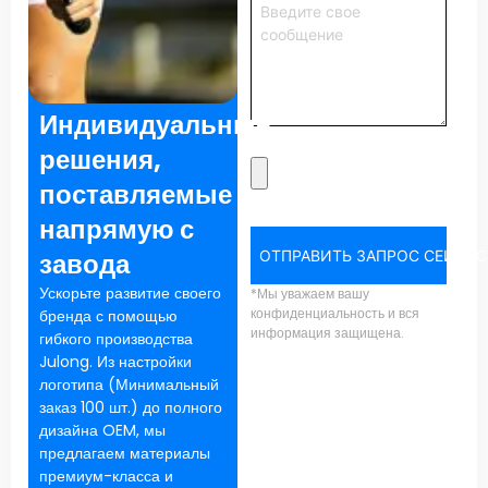
Индивидуальные
решения,
поставляемые
напрямую с
завода
ОТПРАВИТЬ ЗАПРОС СЕЙЧАС
Ускорьте развитие своего
*Мы уважаем вашу
конфиденциальность и вся
бренда с помощью
информация защищена.
гибкого производства
Julong. Из настройки
логотипа (Минимальный
заказ 100 шт.) до полного
дизайна OEM, мы
предлагаем материалы
премиум-класса и