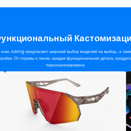
ункциональный
Кастомизац
очки Julong предлагают широкий выбор моделей на выбор., а так
тройки. От оправы к линзе, каждая функциональная деталь продукт
персонализирована.