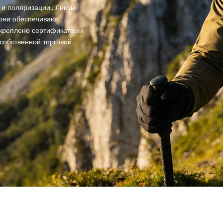
и поляризации., Линзы
 они обеспечивают
дкреплено сертификатами
собственной торговой