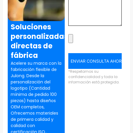
Soluciones
personalizadas
directas de
fábrica
ENVIAR CONSULTA AHORA
Acelere su marca con la
fabricación flexible de
*Respetamos su
Julong. Desde la
confidencialidad y toda la
personalización del
información está protegida.
logotipo (Cantidad
mínima de pedido 100
piezas) hasta diseños
OEM completos,
Ofrecemos materiales
de primera calidad y
calidad con
certificación ISO..