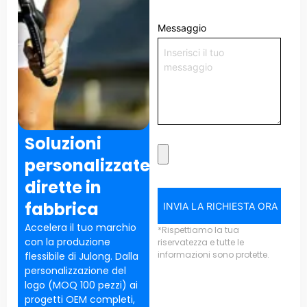
Messaggio
Soluzioni
personalizzate
dirette in
fabbrica
INVIA LA RICHIESTA ORA
Accelera il tuo marchio
*Rispettiamo la tua
con la produzione
riservatezza e tutte le
informazioni sono protette.
flessibile di Julong. Dalla
personalizzazione del
logo (MOQ 100 pezzi) ai
progetti OEM completi,