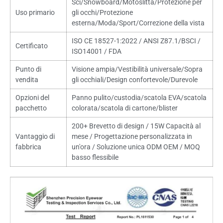
Sci/Snowboard/Motoslitta/Protezione per
Uso primario
gli occhi/Protezione
esterna/Moda/Sport/Correzione della vista
ISO CE 18527-1:2022 / ANSI Z87.1/BSCI /
Certificato
ISO14001 / FDA
Punto di
Visione ampia/Vestibilità universale/Sopra
vendita
gli occhiali/Design confortevole/Durevole
Opzioni del
Panno pulito/custodia/scatola EVA/scatola
pacchetto
colorata/scatola di cartone/blister
200+ Brevetto di design / 15W Capacità al
Vantaggio di
mese / Progettazione personalizzata in
fabbrica
un'ora / Soluzione unica ODM OEM / MOQ
basso flessibile