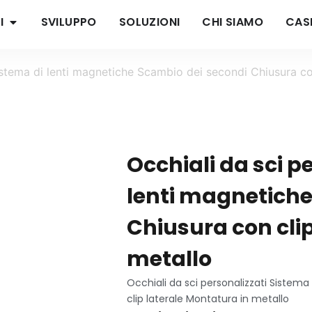
I
SVILUPPO
SOLUZIONI
CHI SIAMO
CASI
Sistema di lenti magnetiche Scambio dei secondi Chiusura co
Occhiali da sci p
lenti magnetiche
Chiusura con clip
metallo
Occhiali da sci personalizzati Sistem
clip laterale Montatura in metallo