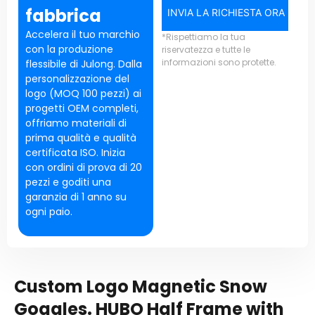
fabbrica
INVIA LA RICHIESTA ORA
Accelera il tuo marchio
*Rispettiamo la tua
con la produzione
riservatezza e tutte le
informazioni sono protette.
flessibile di Julong. Dalla
personalizzazione del
logo (MOQ 100 pezzi) ai
progetti OEM completi,
offriamo materiali di
prima qualità e qualità
certificata ISO. Inizia
con ordini di prova di 20
pezzi e goditi una
garanzia di 1 anno su
ogni paio.
Custom Logo Magnetic Snow
Goggles
.
HUBO Half Frame with