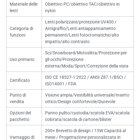
Materiale delle
Obiettivo PC/obiettivo TAC/obiettivo in
lenti
nylon
Lenti polarizzate/protezione UV400 /
Categoria di
Antigraffio/Lenti antiappannamento
funzioni
permanenti/Lenti fotocromatiche/alto
impatto/alto contrasto
Sci/Snowboard/Motoslitta/Protezione per
Uso primario
gli occhi/Protezione
esterna/Moda/Sport/Correzione della vista
ISO CE 18527-1:2022 / ANSI Z87.1/BSCI /
Certificato
ISO14001 / FDA
Punto di
Visione ampia/Vestibilità universale/Inserto
vendita
ottico/Design confortevole/Durevole
Opzioni del
Panno pulito/custodia/scatola EVA/scatola
pacchetto
colorata/scatola di cartone/blister
200+ Brevetto di design / 15W Capacità al
Vantaggio di
mese / Progettazione personalizzata in