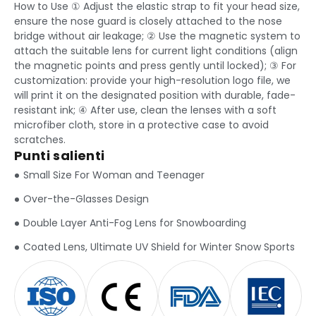
How to Use ① Adjust the elastic strap to fit your head size
,
ensure the nose guard is closely attached to the nose
bridge without air leakage
;
② Use the magnetic system to
attach the suitable lens for current light conditions
(
align
the magnetic points and press gently until locked
);
③ For
customization
:
provide your high-resolution logo file
,
we
will print it on the designated position with durable
,
fade-
resistant ink
;
④ After use
,
clean the lenses with a soft
microfiber cloth
,
store in a protective case to avoid
scratches
.
Punti salienti
Small Size For Woman and Teenager
Over-the-Glasses Design
Double Layer Anti-Fog Lens for Snowboarding
Coated Lens
,
Ultimate UV Shield for Winter Snow Sports