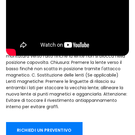
antistatico MicroClear™ incluso per rimuovere impronte o
detriti. Indossare l'ordine: Mettiti prima il casco, quindi
fissare il cinturino degli occhiali all'esterno del casco.
Regolarsi per una maggiore aderenza (ma non stretto)
adatto. Regolazione del nasello: Personalizza la posizione
del nasello per garantire una tenuta senza spazi sul viso
(impedisce l'ingresso di neve). B.
Flip-Up Operation
Opening
: Spingere la cerniera nella parte superiore della
montatura verso l'alto finché la lente non si blocca nella
posizione capovolta. Chiusura: Premere la lente verso il
basso finché non scatta in posizione tramite l'attacco
magnetico. C. Sostituzione delle lenti (Se applicabile)
Lenti magnetiche: Premere le linguette di rilascio su
entrambi i lati per staccare la vecchia lente; allineare la
nuova lente ai punti magnetici e agganciarla. Attenzione:
Evitare di toccare il rivestimento antiappannamento
interno per evitare graffi.
RICHIEDI UN PREVENTIVO