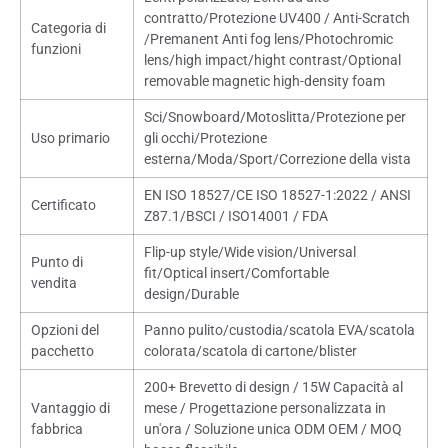
contratto/Protezione UV400 /
Anti-Scratch
Categoria di
/Premanent Anti fog lens/Photochromic
funzioni
lens/high impact/hight contrast/Optional
removable magnetic high-density foam
Sci/Snowboard/Motoslitta/Protezione per
Uso primario
gli occhi/Protezione
esterna/Moda/Sport/Correzione della vista
EN ISO 18527/CE ISO 18527-1:2022 / ANSI
Certificato
Z87.1/BSCI / ISO14001 / FDA
Flip-up style/Wide vision/Universal
Punto di
fit/Optical insert/Comfortable
vendita
design/Durable
Opzioni del
Panno pulito/custodia/scatola EVA/scatola
pacchetto
colorata/scatola di cartone/blister
200+ Brevetto di design / 15W Capacità al
Vantaggio di
mese / Progettazione personalizzata in
fabbrica
un'ora / Soluzione unica ODM OEM / MOQ