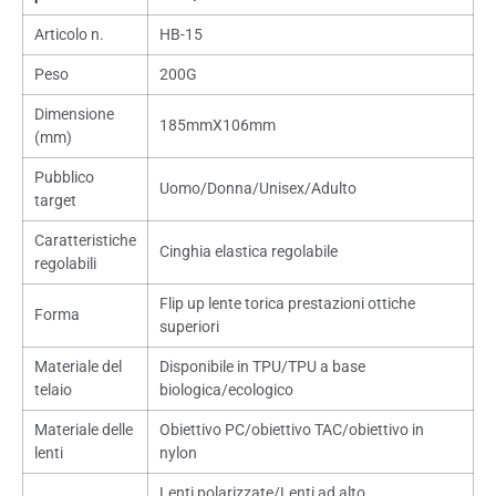
Articolo n.
HB-15
Peso
200G
Dimensione
185mmX106mm
(mm)
Pubblico
Uomo/Donna/Unisex/Adulto
target
Caratteristiche
Cinghia elastica regolabile
regolabili
Flip up lente torica prestazioni ottiche
Forma
superiori
Materiale del
Disponibile in TPU/TPU a base
telaio
biologica/ecologico
Materiale delle
Obiettivo PC/obiettivo TAC/obiettivo in
lenti
nylon
Lenti polarizzate/Lenti ad alto