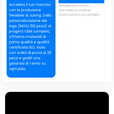
Accelera il tuo marchio
*Rispettiamo la tua
con la produzione
riservatezza e tutte le
informazioni sono protette.
flessibile di Julong. Dalla
personalizzazione del
logo (MOQ 100 pezzi) ai
progetti OEM completi,
offriamo materiali di
prima qualità e qualità
certificata ISO. Inizia
con ordini di prova di 20
pezzi e goditi una
garanzia di 1 anno su
ogni paio.
Occhiali da sci Flip Up Mangetic
con lenti cilindriche
UN. Logorante &
Adjusting Clean Lenses
: Utilizzare il panno