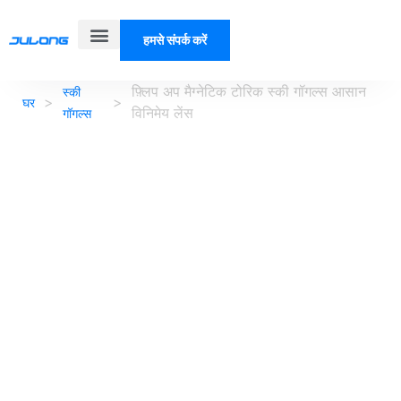
हमसे संपर्क करें
हमारे बारे में
फ़्लिप अप मैग्नेटिक टोरिक स्की गॉगल्स आसान
स्की
>
>
घर
विनिमेय लेंस
गॉगल्स