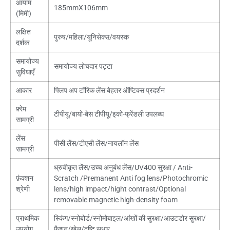
आयाम
185mmX106mm
(मिमी)
लक्षित
पुरुष/महिला/यूनिसेक्स/वयस्क
दर्शक
समायोज्य
समायोज्य लोचदार पट्टा
सुविधाएँ
आकार
फ्लिप अप टॉरिक लेंस बेहतर ऑप्टिक्स प्रदर्शन
फ़्रेम
टीपीयू/बायो-बेस टीपीयू/इको-फ्रेंडली उपलब्ध
सामग्री
लेंस
पीसी लेंस/टीएसी लेंस/नायलॉन लेंस
सामग्री
ध्रुवीकृत लेंस/उच्च अनुबंध लेंस/UV400 सुरक्षा /
Anti-
फ़ंक्शन
Scratch /Premanent Anti fog lens/Photochromic
श्रेणी
lens/high impact/hight contrast/Optional
removable magnetic high-density foam
प्राथमिक
स्किंग/स्नोबोर्ड/स्नोमोबाइल/आंखों की सुरक्षा/आउटडोर सुरक्षा/
उपयोग
फैशन/खेल/दृष्टि सुधार