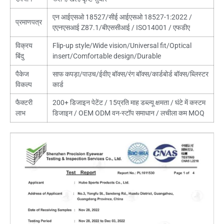
एन आईएसओ 18527/सीई आईएसओ 18527-1:2022 /
प्रमाणपत्र
एएनएसआई Z87.1/बीएससीआई / ISO14001 / एफडीए
विक्रय
Flip-up style/Wide vision/Universal fit/Optical
बिंदु
insert/Comfortable design/Durable
पैकेज
साफ कपड़ा/पाउच/ईवीए बॉक्स/रंग बॉक्स/कार्डबोर्ड बॉक्स/ब्लिस्टर
विकल्प
कार्ड
फैक्टरी
200+ डिजाइन पेटेंट / 15प्रति माह डब्ल्यू क्षमता / घंटे में कस्टम
लाभ
डिजाइन / OEM ODM वन-स्टॉप समाधान / लचीला कम MOQ