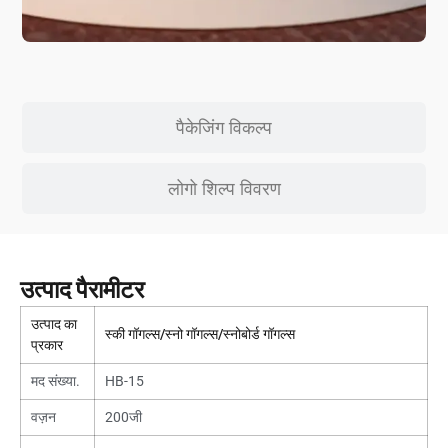
पैकेजिंग विकल्प
लोगो शिल्प विवरण
उत्पाद पैरामीटर
उत्पाद का
स्की गॉगल्स/स्नो गॉगल्स/स्नोबोर्ड गॉगल्स
प्रकार
मद संख्या.
HB-15
वज़न
200जी