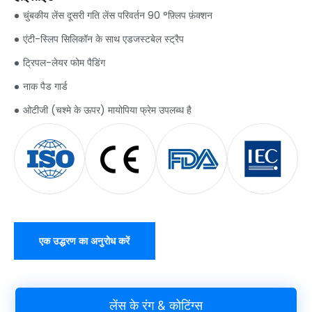
चुंबकीय लेंस दूसरी गति लेंस परिवर्तन 90 °फ़्लिप फ़ंक्शन
एंटी-स्लिप सिलिकॉन के साथ एडजस्टबेल स्ट्रैप
ट्रिपल-लेयर फोम पैडिंग
नाक पैड गार्ड
ओटीजी (चश्मे के ऊपर) मायोपिया फ्रेम उपलब्ध है
एक उद्धरण का अनुरोध करें
लेंस के रंग & कोटिंग्स