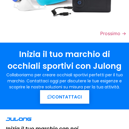
Prossimo
→
Inizia il tuo marchio di
occhiali sportivi con Julong
Collaboriamo per creare occhiali sportivi perfetti per il tuo
marchio. Contattaci oggi per discutere le tue esigenze e
scoprire le nostre soluzioni su misura per la tua attività.
CONTATTACI
Inizia il tuo marchio con noi