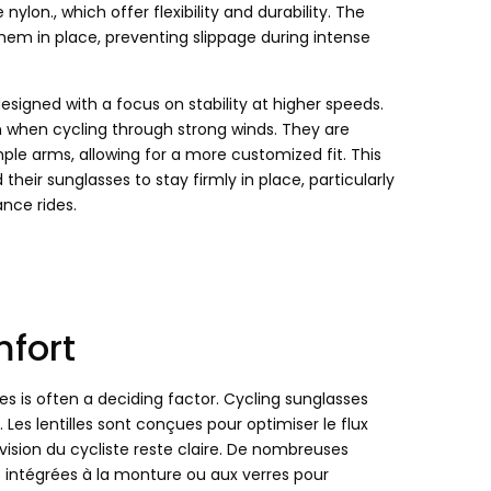
e nylon.,
which offer flexibility and durability
.
The
them in place
,
preventing slippage during intense
esigned with a focus on stability at higher speeds
.
en when cycling through strong winds
.
They are
mple arms
,
allowing for a more customized fit
.
This
 their sunglasses to stay firmly in place
,
particularly
ance rides
.
fort
s is often a deciding factor
.
Cycling sunglasses
. Les lentilles sont conçues pour optimiser le flux
 vision du cycliste reste claire. De nombreuses
s intégrées à la monture ou aux verres pour