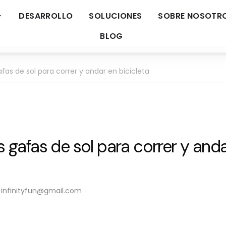
DESARROLLO
SOLUCIONES
SOBRE NOSOTR
BLOG
afas de sol para correr y andar en bicicleta
as gafas de sol para correr y and
infinityfun@gmail.com