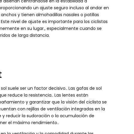
se diseñan centrándose en la estabilidad a
 proporcionando un ajuste seguro incluso al andar en
anchos y tienen almohadillas nasales o patillas
Este nivel de ajuste es importante para los ciclistas
rmemente en su lugar., especialmente cuando se
idos de larga distancia.
t
sol suele ser un factor decisivo.. Las gafas de sol
e reduce la resistencia.. Las lentes están
mpañamiento y garantizar que la visión del ciclista se
entan con rejillas de ventilación integradas en la
e y reducir la sudoración o la acumulación de
ner el máximo rendimiento..
 en la ventilación y la comodidad durante las