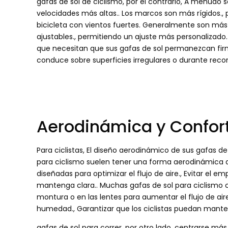
gafas de sol de ciclismo, por el contrario, A menudo 
velocidades más altas.. Los marcos son más rígidos.,
bicicleta con vientos fuertes. Generalmente son más 
ajustables., permitiendo un ajuste más personalizado. 
que necesitan que sus gafas de sol permanezcan fi
conduce sobre superficies irregulares o durante recorr
Aerodinámica y Confor
Para ciclistas, El diseño aerodinámico de sus gafas de 
para ciclismo suelen tener una forma aerodinámica qu
diseñadas para optimizar el flujo de aire., Evitar el e
mantenga clara.. Muchas gafas de sol para ciclismo cu
montura o en las lentes para aumentar el flujo de air
humedad., Garantizar que los ciclistas puedan mante
gafas de sol para correr, por otro lado, centrarse más