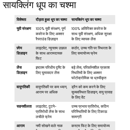
सायक्लिंग धूप का चश्मा
विशेषता
दौड़ता हुआ धूप का चश्मा
सायक्लिंग धूप का चश्मा
यूवी संरक्षण
100% यूवी संरक्षण, पूर्ण
100% अतिरिक्त कवरेज के
कवरेज के लिए अक्सर
साथ यूवी संरक्षण, अधिक सुरक्षा
रैपराउंड डिज़ाइन
के लिए व्यापक लेंस
फ़्रेम
लाइटवेट, न्यूनतम उछाल
कठोर, उच्च गति पर स्थिरता के
डिज़ाइन
के साथ आरामदायक
लिए समायोज्य फ्रेम
फिट
लेंस
इष्टतम परिधीय दृष्टि के
बड़े लेंस, परिवर्तनशील प्रकाश
डिज़ाइन
लिए घुमावदार लेंस
स्थितियों के लिए अक्सर
फोटोक्रोमिक या ध्रुवीकृत
वायुगतिकी
वायुगतिकी पर कम ध्यान,
ड्रैग को कम करने के लिए
आराम पर अधिक
सुव्यवस्थित डिज़ाइन, वायु प्रवाह
के लिए वेंट
सहनशीलता
लाइटवेट, टूटने-
उच्च प्रभाव प्रतिरोध, कठिन
प्रतिरोधी लेंस के साथ
परिस्थितियों के लिए टिकाऊ
लचीले फ्रेम
सामग्री
आराम
नमी सोखने वाले नाक
कस्टम फिट के लिए समायोज्य