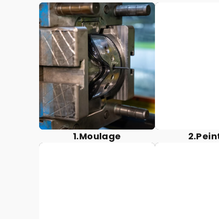
Le processus de
Le proces
moulage consiste à
peinture a
injecter du plastique
l'apparenc
chauffé dans des
résistanc
moules pour former
corrosion
la monture de base
monture du 
des lunettes..
1.Moulage
2.Pein
Certaines parties des
Les sangl
lunettes sont soudées
cousues a
ensemble pour
avec des c
garantir une monture
très résista