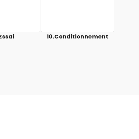
 répond aux
l'expédition.
rmes.
Essai
10.Conditionnement