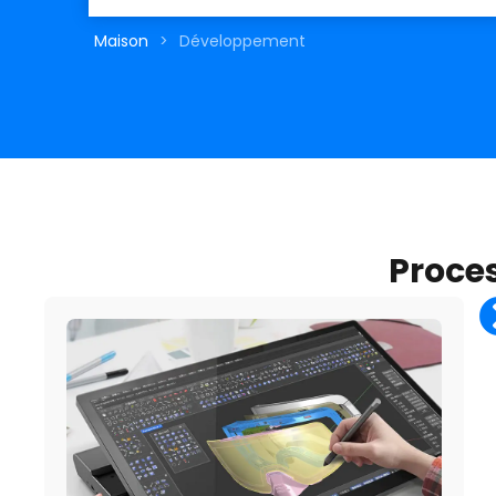
Maison
>
Développement
Proce