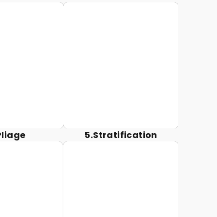
es sont pliés
Des films protecteurs
effet de la
sont laminés sur les
pour épouser
lentilles pour
rbure de la
améliorer la
, assurer le
fonctionnalité.
nfort.
Pliage
5.Stratification
nettes sont
Les lunettes
 à des tests
approuvées sont
pour garantir
emballées en toute
 qualité du
sécurité pour