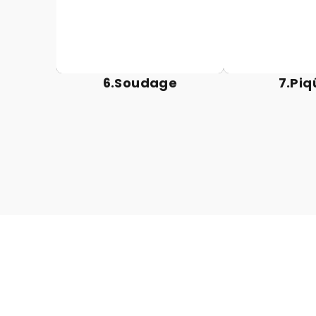
robuste.
plus de dur
6.Soudage
7.Piq