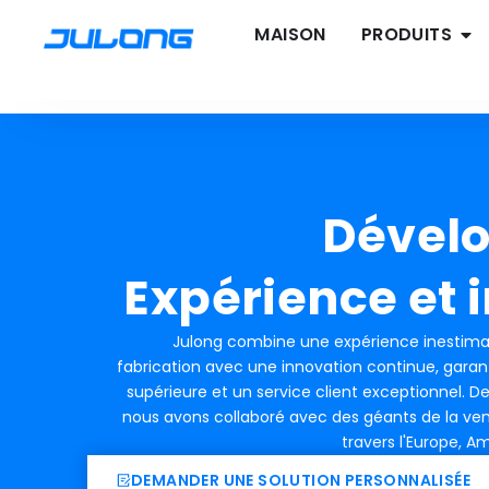
MAISON
PRODUITS
Dével
Expérience et 
Julong combine une expérience inestima
fabrication avec une innovation continue, garant
supérieure et un service client exceptionnel. D
nous avons collaboré avec des géants de la ve
travers l'Europe, Amé
DEMANDER UNE SOLUTION PERSONNALISÉE