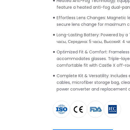
Heated Anti-Fog Technology
:
Equipp
feature a heated anti-fog dual-pan
Effortless Lens Changes
:
Magnetic l
secure lens change for maximum c
Long-Lasting Battery
:
Powered by a 
часы, Середина: 5 часы, Высокий: 4 ч
Optimized Fit & Comfort
:
Frameless 
accommodates glasses
.
Triple-laye
comfortable fit with Castle X off-r
Complete Kit & Versatility
:
Includes 
cables
,
microfiber storage bag
,
clea
power converter and replacement 