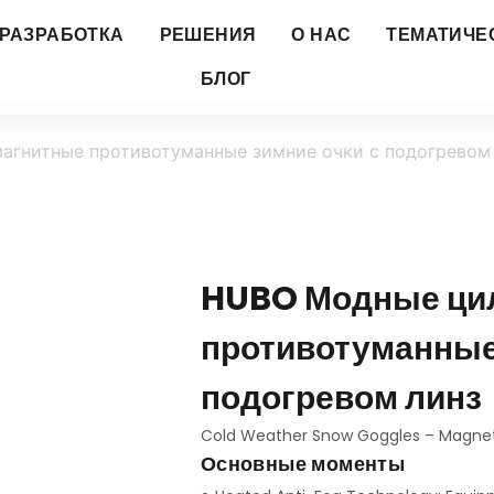
РАЗРАБОТКА
РЕШЕНИЯ
О НАС
ТЕМАТИЧЕ
БЛОГ
гнитные противотуманные зимние очки с подогревом
HUBO Модные ци
противотуманные 
подогревом линз
Cold Weather Snow Goggles
–
Magnet
Основные моменты