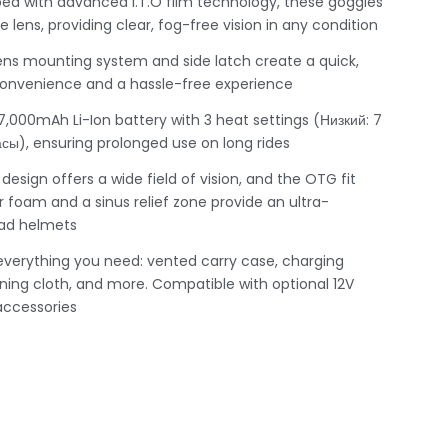
ed with advanced I.T.O film technology
,
these goggles
e lens
,
providing clear
,
fog-free vision in any condition
ens mounting system and side latch create a quick
,
onvenience and a hassle-free experience
7,000mAh Li-Ion battery with
3
heat settings
(Низкий: 7
асы),
ensuring prolonged use on long rides
design offers a wide field of vision
,
and the OTG fit
r foam and a sinus relief zone provide an ultra-
oad helmets
everything you need
:
vented carry case
,
charging
ning cloth
,
and more
.
Compatible with optional 12V
accessories