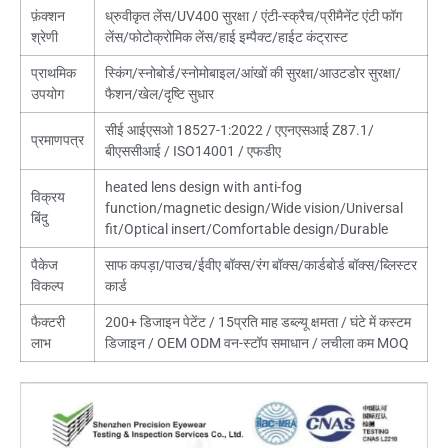
फ़ंक्शन
ध्रुवीकृत लेंस/UV400 सुरक्षा / एंटी-स्क्रैच/प्रीमैनेंट एंटी फॉग
श्रेणी
लेंस/फोटोक्रोमिक लेंस/हाई इम्पैक्ट/हाईट कंट्रास्ट
प्राथमिक
स्किंग/स्नोबोर्ड/स्नोमोबाइल/आंखों की सुरक्षा/आउटडोर सुरक्षा/
उपयोग
फैशन/खेल/दृष्टि सुधार
सीई आईएसओ 18527-1:2022 / एएनएसआई Z87.1/
प्रमाणपत्र
बीएससीआई / ISO14001 / एफडीए
heated lens design with anti-fog
विक्रय
function/magnetic design/Wide vision/Universal
बिंदु
fit/Optical insert/Comfortable design/Durable
पैकेज
साफ कपड़ा/पाउच/ईवीए बॉक्स/रंग बॉक्स/कार्डबोर्ड बॉक्स/ब्लिस्टर
विकल्प
कार्ड
फैक्टरी
200+ डिजाइन पेटेंट / 15प्रति माह डब्ल्यू क्षमता / घंटे में कस्टम
लाभ
डिजाइन / OEM ODM वन-स्टॉप समाधान / लचीला कम MOQ