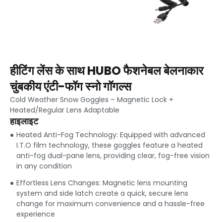
हीटिंग लेंस के साथ HUBO फैशनेबल बेलनाकार
चुंबकीय एंटी-फॉग स्नो गॉगल्स
Cold Weather Snow Goggles
–
Magnetic Lock
+
Heated/Regular Lens Adaptable
हाइलाइट
Heated Anti-Fog Technology
:
Equipped with advanced
I.T.O film technology
,
these goggles feature a heated
anti-fog dual-pane lens
,
providing clear
,
fog-free vision
in any condition
Effortless Lens Changes
:
Magnetic lens mounting
system and side latch create a quick
,
secure lens
change for maximum convenience and a hassle-free
experience