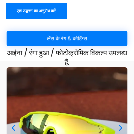
एक उद्धरण का अनुरोध करें
लेंस के रंग & कोटिंग्स
आईना / रंगा हुआ / फोटोक्रोमिक विकल्प उपलब्ध
हैं.