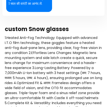
1 साल की वारंटी का आनंद लें.
custom Snow glasses
1.
Heated Anti-Fog Technology
:
Equipped with advanced
I.T.O film technology
,
these goggles feature a heated
anti-fog dual-pane lens
,
providing clear
,
fog-free vision in
any condition 2.Effortless Lens Changes
:
Magnetic lens
mounting system and side latch create a quick
,
secure
lens change for maximum convenience and a hassle-
free experience 3.Long-Lasting Battery
:
Powered by a
7,000mAh Li-Ion battery with
3
heat settings
(कम: 7
hours
,
मध्यम: 5
hours
, उच्च: 4
hours
),
ensuring prolonged use on long
rides 4.Optimized Fit
& आराम:
Frameless design offers a
wide field of vision
,
and the OTG fit accommodates
glasses
.
Triple-layer foam and a sinus relief zone provide
an ultra-comfortable fit with Castle X off-road helmets
5.Complete Kit
&
Versatility
:
Includes everything you need
: