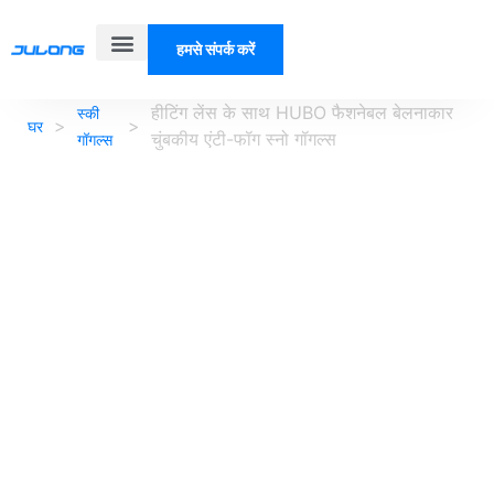
हमसे संपर्क करें
हमारे बारे में
हीटिंग लेंस के साथ HUBO फैशनेबल बेलनाकार
स्की
>
>
घर
चुंबकीय एंटी-फॉग स्नो गॉगल्स
गॉगल्स