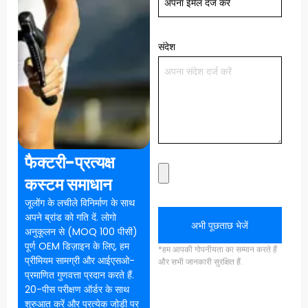
संदेश
फैक्टरी-प्रत्यक्ष
कस्टम समाधान
जूलोंग के लचीले विनिर्माण के साथ
अपने ब्रांड को गति दें. लोगो
अभी पूछताछ भेजें
अनुकूलन से (MOQ 100 पीसी)
पूर्ण OEM डिज़ाइन के लिए, हम
*हम आपकी गोपनीयता का सम्मान करते हैं
प्रीमियम सामग्री और आईएसओ-
और सभी जानकारी सुरक्षित हैं.
प्रमाणित गुणवत्ता प्रदान करते हैं.
20-पीस परीक्षण ऑर्डर के साथ
शुरुआत करें और प्रत्येक जोड़ी पर