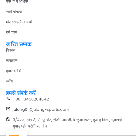
एक ™ में अधिक
स्की गॉगल्स
मोटरसाइकिल चश्मे
गर्म चश्मे
त्वरित सम्पक
विकास
समाधान
हमारे बारे में
ब्लॉग
हमसे संपर्क करें
+86-13450284642
julong01@julong-sports.com
3/4एफ, नंबर 3, योंगफू सेंट, सैंडोंग आरडी, शिन्हुआ टाउन, हुआडू जिला, गुआंगज़ौ,
गुयाङ्ग्डोंग प्रोविन्स, चीन.