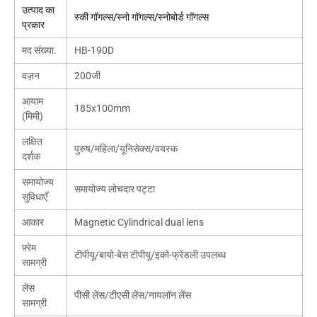
उत्पाद का
स्की गॉगल्स/स्नो गॉगल्स/स्नोबोर्ड गॉगल्स
प्रकार
मद संख्या.
HB-190D
वज़न
200जी
आयाम
185
x100mm
(मिमी)
लक्षित
पुरुष/महिला/यूनिसेक्स/वयस्क
दर्शक
समायोज्य
समायोज्य लोचदार पट्टा
सुविधाएँ
आकार
Magnetic Cylindrical dual lens
फ़्रेम
टीपीयू/बायो-बेस टीपीयू/इको-फ्रेंडली उपलब्ध
सामग्री
लेंस
पीसी लेंस/टीएसी लेंस/नायलॉन लेंस
सामग्री