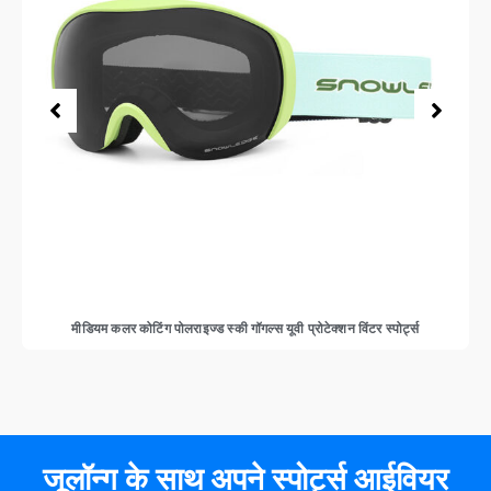
मीडियम कलर कोटिंग पोलराइज्ड स्की गॉगल्स यूवी प्रोटेक्शन विंटर स्पोर्ट्स
जूलॉन्ग के साथ अपने स्पोर्ट्स आईवियर