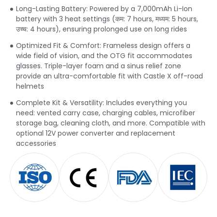
Long-Lasting Battery
:
Powered by a 7,000mAh Li-Ion
battery with
3
heat settings
(कम: 7
hours
, मध्यम: 5
hours
,
उच्च: 4
hours
),
ensuring prolonged use on long rides
Optimized Fit & Comfort
:
Frameless design offers a
wide field of vision
,
and the OTG fit accommodates
glasses
.
Triple-layer foam and a sinus relief zone
provide an ultra-comfortable fit with Castle X off-road
helmets
Complete Kit & Versatility
:
Includes everything you
need
:
vented carry case
,
charging cables
,
microfiber
storage bag
,
cleaning cloth
,
and more
.
Compatible with
optional 12V power converter and replacement
accessories