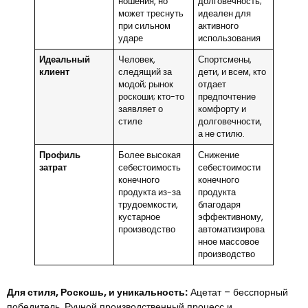
ношения, но
долговечность;
может треснуть
идеален для
при сильном
активного
ударе
использования
Идеальный
Человек,
Спортсмены,
клиент
следящий за
дети, и всем, кто
модой; рынок
отдает
роскоши; кто-то
предпочтение
заявляет о
комфорту и
стиле
долговечности,
а не стилю.
Профиль
Более высокая
Снижение
затрат
себестоимость
себестоимости
конечного
конечного
продукта из-за
продукта
трудоемкости,
благодаря
кустарное
эффективному,
производство
автоматизирова
нное массовое
производство
Для стиля, Роскошь, и уникальность:
Ацетат – бесспорный
победитель. Ручной производственный процесс и