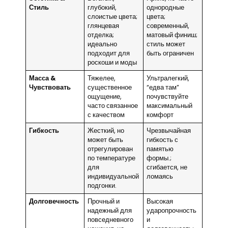
Стиль
глубокий,
однородные
слоистые цвета;
цвета;
глянцевая
современный,
отделка;
матовый финиш;
идеально
стиль может
подходит для
быть ограничен
роскоши и моды
Масса &
Тяжелее,
Ультралегкий,
Чувствовать
существенное
“едва там”
ощущение,
почувствуйте
часто связанное
максимальный
с качеством
комфорт
Гибкость
Жесткий, но
Чрезвычайная
может быть
гибкость с
отрегулирован
памятью
по температуре
формы.;
для
сгибается, не
индивидуальной
ломаясь
подгонки.
Долговечность
Прочный и
Высокая
надежный для
ударопрочность
повседневного
и