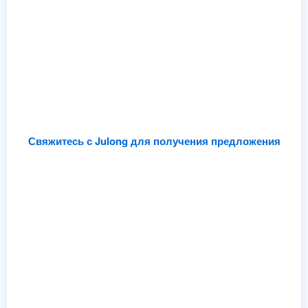
Поиск рамок из ацетата или TR90?
Julong Eyewear поддерживает бренды,
производящие OEM/ODM, быстрое
прототипирование, и гибкие MOQ — чтобы вы
могли запускать быстрее и уверенно
масштабировать.
Свяжитесь с Julong для получения предложения
Посмотреть каталог
Быстрая доставка