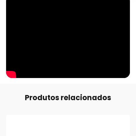
Recursos de óculos esportivos
sem moldura & Benefícios
Design ultraleve，Visão desobstruída，Lentes sem aro
fornecem um campo de visão sem bordas, crítico para
esportes que exigem consciência espacial
SOLICITE UMA COTAÇÃO
Produtos relacionados