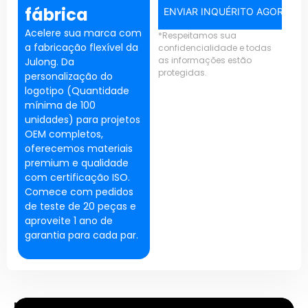
fábrica
ENVIAR INQUÉRITO AGORA
Acelere sua marca com
*Respeitamos sua
a fabricação flexível da
confidencialidade e todas
as informações estão
Julong. Da
protegidas.
personalização do
logotipo (Quantidade
mínima de 100
unidades) para projetos
OEM completos,
oferecemos materiais
premium e qualidade
com certificação ISO.
Comece com pedidos
de teste de 20 peças e
aproveite 1 ano de
garantia para cada par.