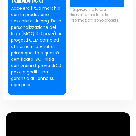
fabbrica
Accelera il tuo marchio
*Rispettiamo la tua
con la produzione
riservatezza e tutte le
informazioni sono protette.
flessibile di Julong. Dalla
personalizzazione del
logo (MOQ 100 pezzi) ai
progetti OEM completi,
offriamo materiali di
prima qualità e qualità
certificata ISO. Inizia
con ordini di prova di 20
pezzi e goditi una
garanzia di 1 anno su
ogni paio.
Caratteristiche degli occhiali
sportivi senza montatura &