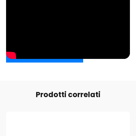
Vantaggi
Design ultraleggero，Visione senza ostacoli，Le lenti
senza montatura offrono un campo visivo senza confini,
fondamentale per gli sport che richiedono
consapevolezza spaziale
RICHIEDI UN PREVENTIVO
Prodotti correlati