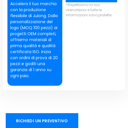
Accelera il tuo marchio
*Rispettiamo la tua
con la produzione
riservatezza e tutte le
informazioni sono protette.
flessibile di Julong. Dalla
personalizzazione del
logo (MOQ 100 pezzi) ai
progetti OEM completi,
offriamo materiali di
prima qualità e qualità
certificata ISO. Inizia
con ordini di prova di 20
pezzi e goditi una
garanzia di 1 anno su
ogni paio.
RICHIEDI UN PREVENTIVO