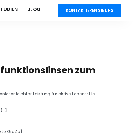
STUDIEN
BLOG
KONTAKTIEREN SIE UNS
tifunktionslinsen zum
loser leichter Leistung für aktive Lebensstile
me】】
ekte Größe】