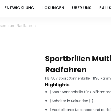
ENTWICKLUNG
LÖSUNGEN
ÜBER UNS
FALL
insen zum Radfahren
Sportbrillen Mul
Radfahren
HB-507 Sport Sonnenbrille TR90 Rahmen
Highlights
【Sport Sonnenbrille für Golfklam
【Schalter in Sekunden】】
【Verstellbares Nasenpad und perf