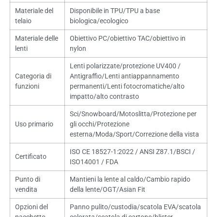
Materiale del
Disponibile in TPU/TPU a base
telaio
biologica/ecologico
Materiale delle
Obiettivo PC/obiettivo TAC/obiettivo in
lenti
nylon
Lenti polarizzate/protezione UV400 /
Categoria di
Antigraffio/Lenti antiappannamento
funzioni
permanenti/Lenti fotocromatiche/alto
impatto/alto contrasto
Sci/Snowboard/Motoslitta/Protezione per
Uso primario
gli occhi/Protezione
esterna/Moda/Sport/Correzione della vista
ISO CE 18527-1:2022 / ANSI Z87.1/BSCI /
Certificato
ISO14001 / FDA
Punto di
Mantieni la lente al caldo/Cambio rapido
vendita
della lente/OGT/Asian Fit
Opzioni del
Panno pulito/custodia/scatola EVA/scatola