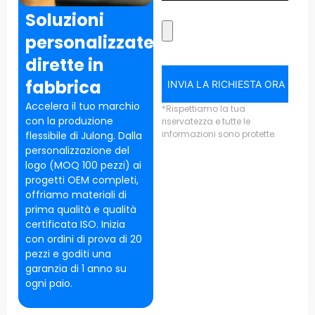
Soluzioni
personalizzate
dirette in
fabbrica
INVIA LA RICHIESTA ORA
Accelera il tuo marchio
*Rispettiamo la tua
con la produzione
riservatezza e tutte le
informazioni sono protette.
flessibile di Julong. Dalla
personalizzazione del
logo (MOQ 100 pezzi) ai
progetti OEM completi,
offriamo materiali di
prima qualità e qualità
certificata ISO. Inizia
con ordini di prova di 20
pezzi e goditi una
garanzia di 1 anno su
ogni paio.