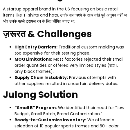
A startup apparel brand in the US focusing on basic retail
items like T-shirts and hats
. उनके पास चश्मे के साथ कोई पूर्व अनुभव नहीं था
और उनके पहले ट्रायल रन के लिए सीमित बजट था.
ज़रूरत &
Challenges
High Entry Barriers
:
Traditional custom molding was
too expensive for their testing phase
.
MOQ Limitations
:
Most factories rejected their small
order quantities or offered very limited styles
(उदा।,
only black frames
).
Supply Chain Instability
:
Previous attempts with
other suppliers resulted in uncertain delivery dates
.
Julong Solution
“
Small B
”
Program
:
We identified their need for
“
Low
Budget
,
Small Batch
,
Brand Customization.
”
Ready-to-Customize Inventory
:
We offered a
selection of
10
popular sports frames and
50+
color