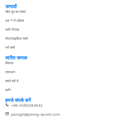
उत्पादों
खेल धूप का चश्मा
एक ™ में अधिक
स्की गॉगल्स
मोटरसाइकिल चश्मे
गर्म चश्मे
त्वरित सम्पक
विकास
समाधान
हमारे बारे में
ब्लॉग
हमसे संपर्क करें
+86-13450284642
julong01@julong-sports.com