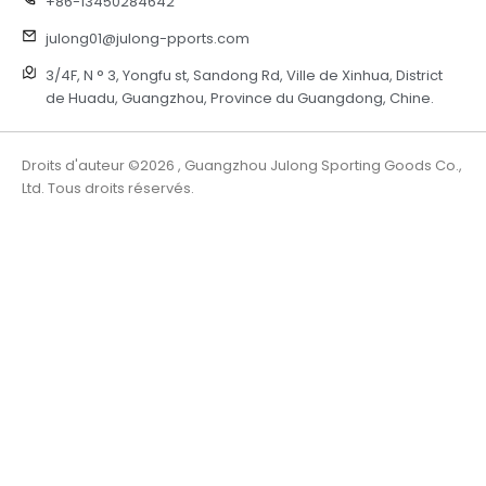
+86-13450284642
julong01@julong-pports.com
3/4F, N ° 3, Yongfu st, Sandong Rd, Ville de Xinhua, District
de Huadu, Guangzhou, Province du Guangdong, Chine.
Droits d'auteur ©2026 , Guangzhou Julong Sporting Goods Co.,
Ltd. Tous droits réservés.