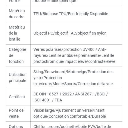
Forme
Double lentille sphérique
Matériau
TPU/Bio-base TPU/Eco-friendly Disponible
du cadre
Matériau
de la
Objectif PC/objectif TAC/objectif en nylon
lentille
Catégorie
Verres polarisés/protection UV400 / Anti-
de
rayures/Lentille antibuée prémanente/Lentille
fonction
photochromique/impact élevé/contraste élevé
Sking/Snowboard/Motoneige/Protection des
Utilisation
yeux/Protection
principale
extérieure/Mode/Sports/Correction de la vue
CE OIN 18527-1:2022 / ANSI Z87.1/BSCI /
Certificat
ISO14001 / FDA
Point de
Vision large/Ajustement universel/Insert
vente
optique/Conception confortable/Durable
Options
Chiffon propre/pochette/boîte EVA/boîte de