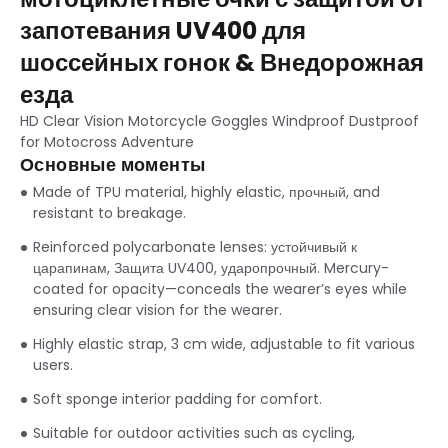
запотевания UV400 для
шоссейных гонок & Внедорожная
езда
HD Clear Vision Motorcycle Goggles Windproof Dustproof
for Motocross Adventure
Основные моменты
Made of TPU material
,
highly elastic
, прочный,
and
resistant to breakage
.
Reinforced polycarbonate lenses
: устойчивый к
царапинам, Защита UV400, ударопрочный.
Mercury-
coated for opacity—conceals the wearer’s eyes while
ensuring clear vision for the wearer
.
Highly elastic strap
, 3
cm wide
,
adjustable to fit various
users
.
Soft sponge interior padding for comfort
.
Suitable for outdoor activities such as cycling
,