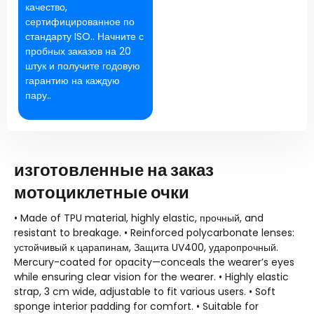
качество,
сертифицированное по
стандарту ISO.. Начните с
пробных заказов на 20
штук и получите годовую
гарантию на каждую
пару..
изготовленные на заказ
мотоциклетные очки
• Made of TPU material
,
highly elastic
, прочный,
and
resistant to breakage
.
• Reinforced polycarbonate lenses
:
устойчивый к царапинам, Защита UV400, ударопрочный.
Mercury-coated for opacity—conceals the wearer’s eyes
while ensuring clear vision for the wearer
.
• Highly elastic
strap
, 3
cm wide
,
adjustable to fit various users
.
• Soft
sponge interior padding for comfort
.
• Suitable for