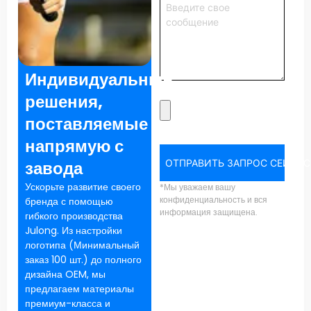
Индивидуальные
решения,
поставляемые
напрямую с
завода
ОТПРАВИТЬ ЗАПРОС СЕЙЧАС
Ускорьте развитие своего
*Мы уважаем вашу
конфиденциальность и вся
бренда с помощью
информация защищена.
гибкого производства
Julong. Из настройки
логотипа (Минимальный
заказ 100 шт.) до полного
дизайна OEM, мы
предлагаем материалы
премиум-класса и