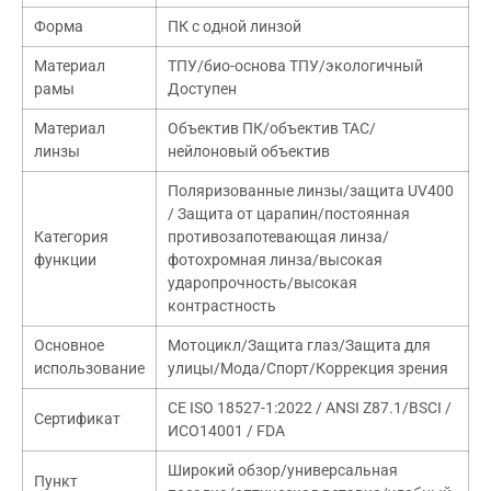
Форма
ПК с одной линзой
Материал
ТПУ/био-основа ТПУ/экологичный
рамы
Доступен
Материал
Объектив ПК/объектив TAC/
линзы
нейлоновый объектив
Поляризованные линзы/защита UV400
/ Защита от царапин/постоянная
Категория
противозапотевающая линза/
функции
фотохромная линза/высокая
ударопрочность/высокая
контрастность
Основное
Мотоцикл/Защита глаз/Защита для
использование
улицы/Мода/Спорт/Коррекция зрения
CE ISO 18527-1:2022 / ANSI Z87.1/BSCI /
Сертификат
ИСО14001 / FDA
Широкий обзор/универсальная
Пункт