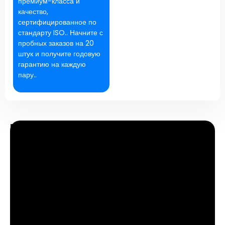
премиум-класса и
качество,
сертифицированное по
стандарту ISO.. Начните с
пробных заказов на 20
штук и получите годовую
гарантию на каждую
пару..
How to Use the Product
To use cycling glasses
,
simply adjust the nose pads
,
earpieces
,
and temple length for a secure and
comfortable fit
,
ensuring clear vision while sports
.
ЗАПРОСИТЬ ЦЕНУ