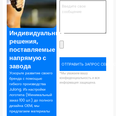
Индивидуальные
решения,
поставляемые
напрямую с
завода
ОТПРАВИТЬ ЗАПРОС СЕЙЧАС
Ускорьте развитие своего
*Мы уважаем вашу
конфиденциальность и вся
бренда с помощью
информация защищена.
гибкого производства
Julong. Из настройки
логотипа (Минимальный
заказ 100 шт.) до полного
дизайна OEM, мы
предлагаем материалы