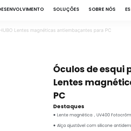
DESENVOLVIMENTO
SOLUÇÕES
SOBRE NÓS
E
 HUBO Lentes magnéticas antiembaçantes para PC
Óculos de esqui
Lentes magnétic
PC
Destaques
Lente magnética，UV400 Fotocrômic
Alça ajustável com silicone antider