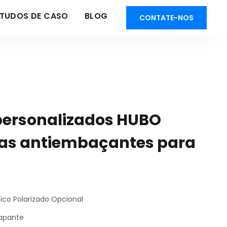
STUDOS DE CASO
BLOG
CONTATE-NOS
 personalizados HUBO
as antiembaçantes para
o Polarizado Opcional
rapante