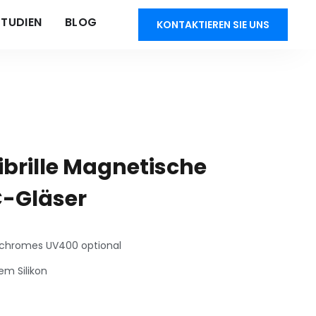
STUDIEN
BLOG
KONTAKTIEREN SIE UNS
brille Magnetische
-Gläser
ochromes UV400 optional
em Silikon