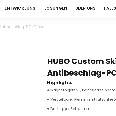
ENTWICKLUNG
LÖSUNGEN
ÜBER UNS
FALL
Antibeschlag-PC-Gläser
HUBO Custom Ski
Antibeschlag-PC
Highlights
Magnetobjektiv，Polarisiertes phot
Verstellbarer Riemen mit rutschfest
Dreilagiger Schwamm