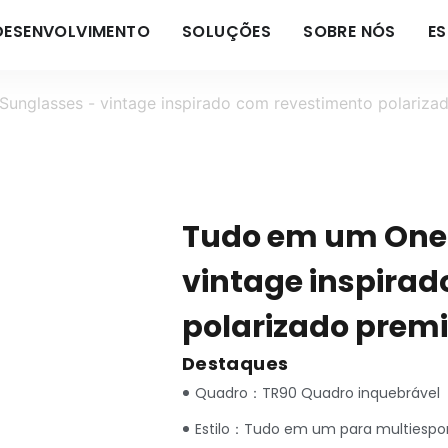
DESENVOLVIMENTO
SOLUÇÕES
SOBRE NÓS
E
unglasses - vintage inspirado com revestimento polariz
Tudo em um One 
vintage inspira
polarizado pre
Destaques
Quadro：TR90 Quadro inquebrável
Estilo：Tudo em um para multiespo