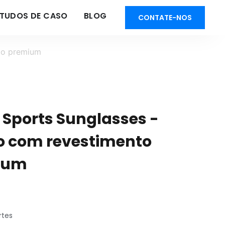
STUDOS DE CASO
BLOG
CONTATE-NOS
ado premium
Sports Sunglasses -
do com revestimento
mium
rtes