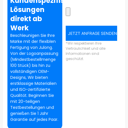
Kundenspezifische
Lösungen
direkt ab
Werk
JETZT ANFRAGE SENDEN
Beschleunigen Sie Ihre
Marke mit der flexiblen
*Wir respektieren Ihre
Fertigung von Julong.
Vertraulichkeit und alle
Von der Logoanpassung
Informationen sind
geschützt.
(Mindestbestellmenge
100 Stück) bis hin zu
vollständigen OEM-
Designs, Wir bieten
erstklassige Materialien
und ISO-zertifizierte
Qualität. Beginnen Sie
mit 20-teiligen
Testbestellungen und
genießen Sie 1 Jahr
Garantie auf jedes Paar.