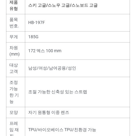
제품
스키 고글/스노우 고글/스노보드 고글
유형
품목
HB-197F
번호.
무게
185G
차원
172 엑스 100 mm
(mm)
대상
남성/여성/남여공용/성인
고객
조정
가능
조절 가능한 신축성 있는 스트랩
한 기
능
모양
자기 원통형 이중 렌즈
프레
임 재
TPU/바이오베이스 TPU/친환경 가능