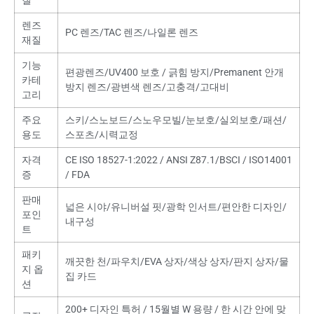
질
렌즈
PC 렌즈/TAC 렌즈/나일론 렌즈
재질
기능
편광렌즈/UV400 보호 / 긁힘 방지/Premanent 안개
카테
방지 렌즈/광변색 렌즈/고충격/고대비
고리
주요
스키/스노보드/스노우모빌/눈보호/실외보호/패션/
용도
스포츠/시력교정
자격
CE ISO 18527-1:2022 / ANSI Z87.1/BSCI / ISO14001
증
/ FDA
판매
넓은 시야/유니버설 핏/광학 인서트/편안한 디자인/
포인
내구성
트
패키
깨끗한 천/파우치/EVA 상자/색상 상자/판지 상자/물
지 옵
집 카드
션
200+ 디자인 특허 / 15월별 W 용량 / 한 시간 안에 맞