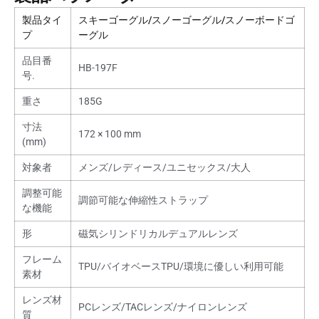
製品タイ
スキーゴーグル/スノーゴーグル/スノーボードゴ
プ
ーグル
品目番
HB-197F
号.
重さ
185G
寸法
172 × 100 mm
(mm)
対象者
メンズ/レディース/ユニセックス/大人
調整可能
調節可能な伸縮性ストラップ
な機能
形
磁気シリンドリカルデュアルレンズ
フレーム
TPU/バイオベースTPU/環境に優しい利用可能
素材
レンズ材
PCレンズ/TACレンズ/ナイロンレンズ
質