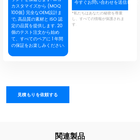
今すぐお問い合わせを送信してく
カスタマイズから (MOQ
100個) 完全なOEM設計ま
*私たちはあなたの秘密を尊重
で, 高品質の素材と ISO 認
し、すべての情報が保護されま
す.
定の品質を提供します. 20
個のテスト注文から始め
て、すべてのペアに 1 年間
の保証をお楽しみください.
見積もりを依頼する
関連製品