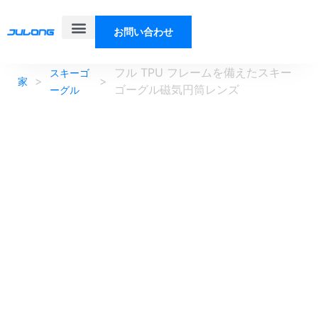
お問い合わせ
製品
ソリューション
私たちについて
ブログ
フル TPU フレームを備えたスキー
スキーゴ
>
>
家
ゴーグル磁気円筒レンズ
ーグル