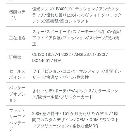
偏光レンズ/UV400プロテクション / アンチスク
機能カテ
ラッチ/優れた曇り止めレンズ/フォトクロミック
ゴリ
レンズ/高衝撃/高コントラスト
スキー/スノーボード/スノーモービル/目の保護/
主な用途
アウトドア保護/ファッション/スポーツ/視力矯
正
CE ISO 18527-1:2022 / ANSI Z87.1/BSCI /
証明書
ISO14001 / FDA
セールス
ワイドビジョン/ユニバーサルフィット/光学イン
ポイント
サート/快適なデザイン/耐久性
パッケー
きれいな布/ポーチ/EVAボックス/カラーボック
ジオプシ
ス/段ボール箱/ブリスターカード
ョン
ファクト
200+ 意匠特許 / 151 か月あたりの W 容量 / 1時
リーアド
間でカスタムデザイン / OEM・ODMのワンスト
バンテー
ップソリューション / 柔軟な低MOQ
ジ