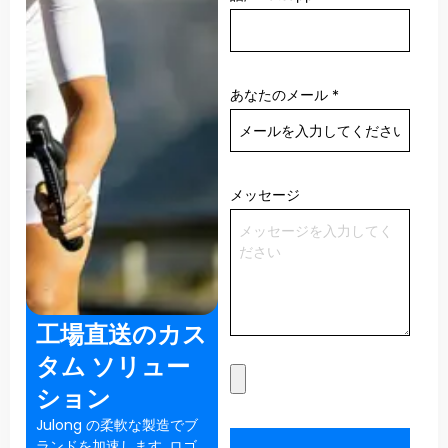
あなたのメール
*
メッセージ
工場直送のカス
タム ソリュー
ション
Julong の柔軟な製造でブ
ランドを加速します. ロゴ