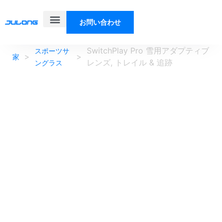
お問い合わせ
製品
ソリューション
私たちについて
ブログ
SwitchPlay Pro 雪用アダプティブ
スポーツサ
>
>
家
レンズ, トレイル & 追跡
ングラス