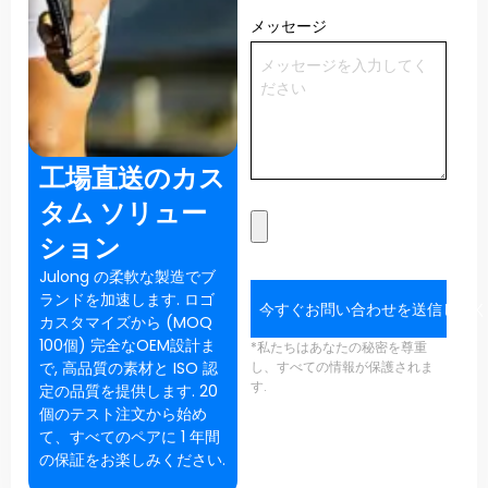
メッセージ
工場直送のカス
タム ソリュー
ション
Julong の柔軟な製造でブ
ランドを加速します. ロゴ
今すぐお問い合わせを送信してく
カスタマイズから (MOQ
100個) 完全なOEM設計ま
*私たちはあなたの秘密を尊重
で, 高品質の素材と ISO 認
し、すべての情報が保護されま
す.
定の品質を提供します. 20
個のテスト注文から始め
て、すべてのペアに 1 年間
の保証をお楽しみください.