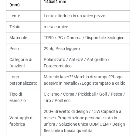
145x61 mm
(mm)
Lente
Lente cilindrica in un unico pezzo
Telaio
metà cornice
Materiale
TR90 / PC / Gomma / Disponibile ecologico
Peso
29.4g Peso leggero
Categoria di
Polarizzato / Anti-UV / Antigraffio /
funzioni
Fotocromatico
Logo
Marchio laser??Marchio di stampa??Logo
personalizzato
adesivo in metallo??Logo stampato a caldo
Tipo di
Ciclismo / Corsa / Pickleball / Golf / Pesca /
esercizio
Tiro / Poilt ecc.
200+ Brevetto di design / 15W Capacità al
Vantaggio di
mese / Progettazione personalizzata in
fabbrica
un'ora / Soluzione unica ODM OEM / Design
flessibile a bassa quantità