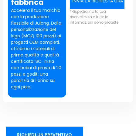
fabbrica
INVIA LA RICHIESTA ORA
Accelera il tuo marchio
*Rispettiamo la tua
con la produzione
riservatezza e tutte le
informazioni sono protette.
flessibile di Julong. Dalla
personalizzazione del
logo (MOQ 100 pezzi) ai
progetti OEM completi,
offriamo materiali di
prima qualità e qualità
certificata ISO. Inizia
con ordini di prova di 20
pezzi e goditi una
garanzia di 1 anno su
ogni paio.
RICHIEDI UN PREVENTIVO