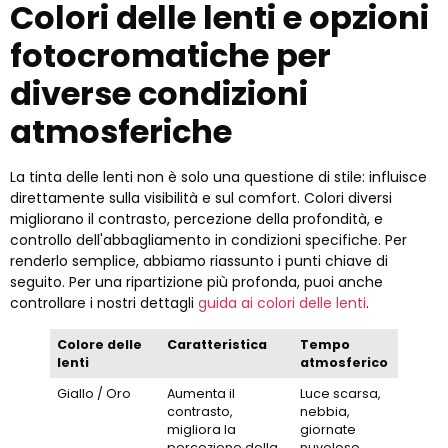
Colori delle lenti e opzioni
fotocromatiche per
diverse condizioni
atmosferiche
La tinta delle lenti non è solo una questione di stile: influisce
direttamente sulla visibilità e sul comfort. Colori diversi
migliorano il contrasto, percezione della profondità, e
controllo dell'abbagliamento in condizioni specifiche. Per
renderlo semplice, abbiamo riassunto i punti chiave di
seguito. Per una ripartizione più profonda, puoi anche
controllare i nostri dettagli
guida ai colori delle lenti
.
Colore delle
Caratteristica
Tempo
Livello
lenti
atmosferico
dello s
Giallo / Oro
Aumenta il
Luce scarsa,
Da
contrasto,
nebbia,
princip
migliora la
giornate
a
percezione della
nuvolose
interm