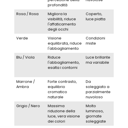
profondità
Rosa / Rosa
Migliora la
Coperto,
Tutti i li
visibilità, riduce
luce piatta
l'affaticamento
degli occhi
Verde
Visione
Condizioni
Interm
equilibrata, riduce
miste
l'abbagliamento
Blu / Viola
Riduce
Luce brillante
Da
l'abbagliamento,
ma variabile
interm
esalta i contorni
ad
avanz
Marrone /
Forte contrasto,
Da
Tutti i li
Ambra
equilibrio
soleggiato a
cromatico
parzialmente
naturale
nuvoloso
Grigio / Nero
Massima
Molto
Avanza
riduzione della
luminoso,
luce, vera visione
giornate
dei colori
soleggiate