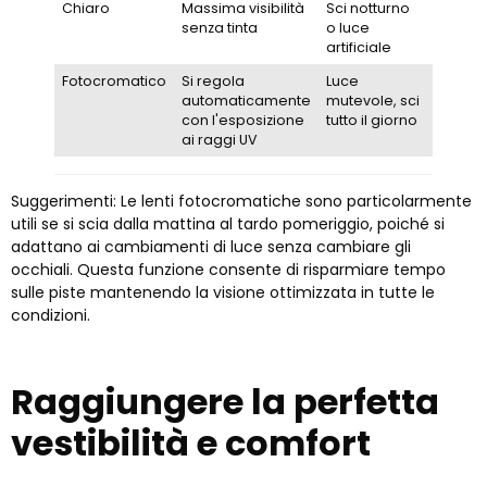
Chiaro
Massima visibilità
Sci notturno
Tutti i li
senza tinta
o luce
artificiale
Fotocromatico
Si regola
Luce
Da
automaticamente
mutevole, sci
interm
con l'esposizione
tutto il giorno
ad
ai raggi UV
avanz
Suggerimenti: Le lenti fotocromatiche sono particolarmente
utili se si scia dalla mattina al tardo pomeriggio, poiché si
adattano ai cambiamenti di luce senza cambiare gli
occhiali. Questa funzione consente di risparmiare tempo
sulle piste mantenendo la visione ottimizzata in tutte le
condizioni.
Raggiungere la perfetta
vestibilità e comfort