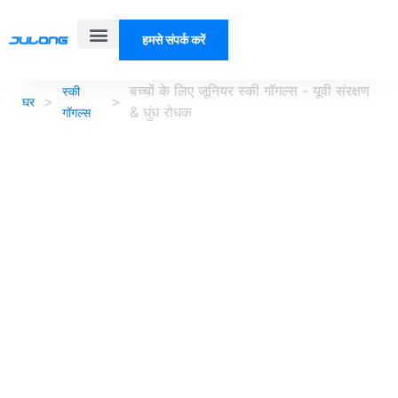
हमसे संपर्क करें
हमारे बारे में
बच्चों के लिए जूनियर स्की गॉगल्स - यूवी संरक्षण
स्की
>
>
घर
& धुंध रोधक
गॉगल्स