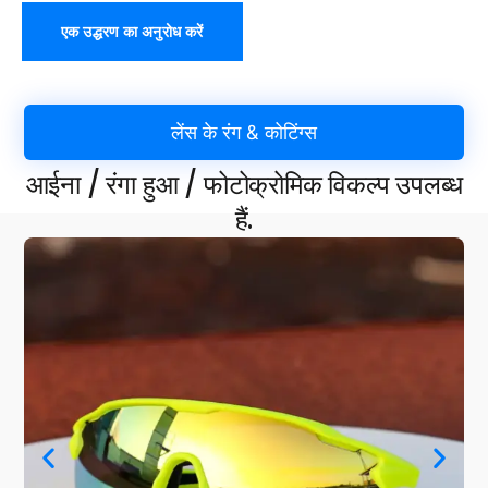
एक उद्धरण का अनुरोध करें
लेंस के रंग & कोटिंग्स
आईना / रंगा हुआ / फोटोक्रोमिक विकल्प उपलब्ध
हैं.