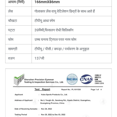
आयाम (मिमी)
166mmX86mm
लेंस
गोलाकार लेंस वायु वेटिलेशन छिद्रों के साथ आते हैं
चौखटा
टीपीयू आधा फ़्रेम
पट्टा
39मिमी,फिसलन रोधी सिलिकॉन
फोम
उच्च घनत्व ट्रिपल परत नरम फोम
सामग्री
टीपीयू / पीसी / कपड़ा / पर्यावरण के अनुकूल
वज़न
137जी