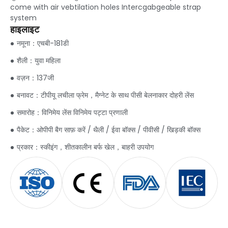
come with air vebtilation holes Intercgabgeable strap
system
हाइलाइट
नमूना：एचबी-181डी
शैली：युवा महिला
वज़न：137जी
बनावट：टीपीयू लचीला फ्रेम，मैग्नेट के साथ पीसी बेलनाकार दोहरी लेंस
समारोह：विनिमेय लेंस विनिमेय पट्टा प्रणाली
पैकेट：ओपीपी बैग साफ़ करें / थैली / ईवा बॉक्स / पीवीसी / खिड़की बॉक्स
प्रकार：स्कीइंग，शीतकालीन बर्फ खेल，बाहरी उपयोग