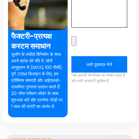
फैक्टरी-प्रत्यक्ष
कस्टम समाधान
जूलोंग के लचीले विनिर्माण के साथ
अपने ब्रांड को गति दें. लोगो
अभी पूछताछ भेजें
अनुकूलन से (MOQ 100 पीसी)
पूर्ण OEM डिज़ाइन के लिए, हम
*हम आपकी गोपनीयता का सम्मान करते हैं
प्रीमियम सामग्री और आईएसओ-
और सभी जानकारी सुरक्षित हैं.
प्रमाणित गुणवत्ता प्रदान करते हैं.
20-पीस परीक्षण ऑर्डर के साथ
शुरुआत करें और प्रत्येक जोड़ी पर
1 साल की वारंटी का आनंद लें.