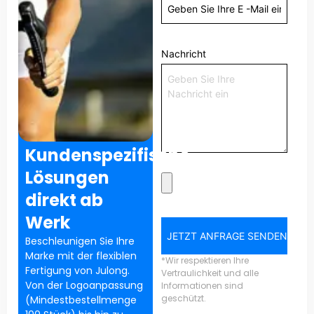
Nachricht
Kundenspezifische
Lösungen
direkt ab
Werk
JETZT ANFRAGE SENDEN
Beschleunigen Sie Ihre
Marke mit der flexiblen
*Wir respektieren Ihre
Fertigung von Julong.
Vertraulichkeit und alle
Von der Logoanpassung
Informationen sind
geschützt.
(Mindestbestellmenge