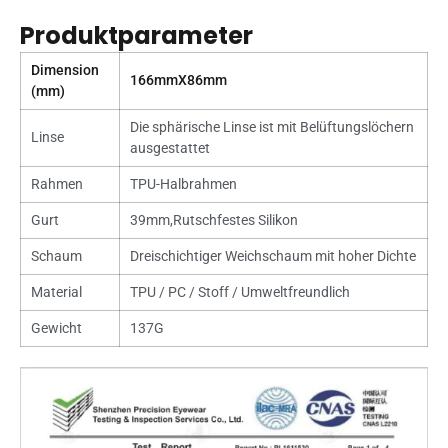
Produktparameter
Dimension
166mmX86mm
(mm)
Die sphärische Linse ist mit Belüftungslöchern
Linse
ausgestattet
Rahmen
TPU-Halbrahmen
Gurt
39mm,Rutschfestes Silikon
Schaum
Dreischichtiger Weichschaum mit hoher Dichte
Material
TPU / PC / Stoff / Umweltfreundlich
Gewicht
137G