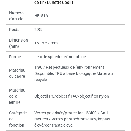
de tir / Lunettes poilt
Numéro
HB-516
d'article.
Poids
29G
Dimension
151 x 57 mm
(mm)
Forme
Lentille sphérique/monobloc
Tr90 / Respectueux de l'environnement
Matériau
Disponible/TPU à base biologique/Matériau
du cadre
recyclé
Matériau
de la
Objectif PC/objectif TAC/objectif en nylon
lentille
Catégorie
Verres polarisés/protection UV400 / Anti-
de
rayures / Verres photochromiques/impact
fonction
élevé/contraste élevé