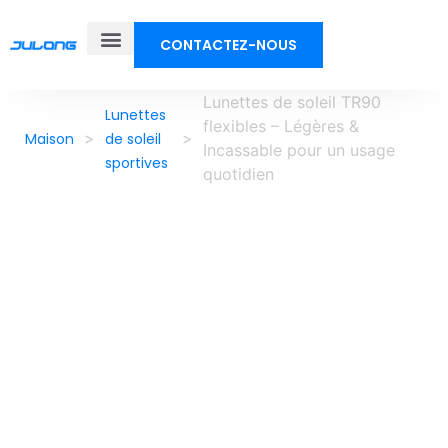
CONTACTEZ-NOUS
À propos de nous
Lunettes de soleil TR90
Lunettes
flexibles – Légères &
>
>
Maison
de soleil
Incassable pour un usage
sportives
quotidien