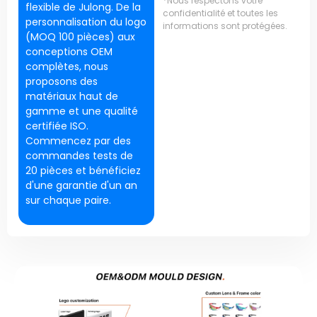
*Nous respectons votre
flexible de Julong. De la
confidentialité et toutes les
personnalisation du logo
informations sont protégées.
(MOQ 100 pièces) aux
conceptions OEM
complètes, nous
proposons des
matériaux haut de
gamme et une qualité
certifiée ISO.
Commencez par des
commandes tests de
20 pièces et bénéficiez
d'une garantie d'un an
sur chaque paire.
DEMANDER UN DEVIS