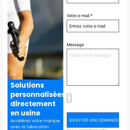
Votre e-mail
*
Message
Solutions
personnalisées
directement
en usine
ENVOYER UNE DEMANDE MAI
Accélérez votre marque
avec la fabrication