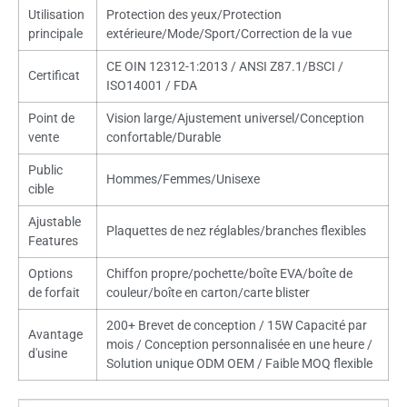
Utilisation
Protection des yeux/Protection
principale
extérieure/Mode/Sport/Correction de la vue
CE OIN 12312-1:2013 / ANSI Z87.1/BSCI /
Certificat
ISO14001 / FDA
Point de
Vision large/Ajustement universel/Conception
vente
confortable/Durable
Public
Hommes/Femmes/Unisexe
cible
Ajustable
Plaquettes de nez réglables/branches flexibles
Features
Options
Chiffon propre/pochette/boîte EVA/boîte de
de forfait
couleur/boîte en carton/carte blister
200+ Brevet de conception / 15W Capacité par
Avantage
mois / Conception personnalisée en une heure /
d'usine
Solution unique ODM OEM / Faible MOQ flexible