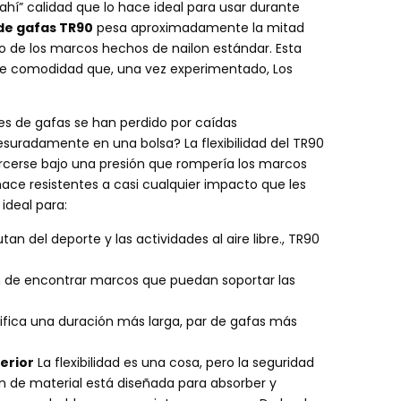
ahí” calidad que lo hace ideal para usar durante
de gafas TR90
pesa aproximadamente la mitad
o de los marcos hechos de nailon estándar. Esta
de comodidad que, una vez experimentado, Los
s de gafas se han perdido por caídas
esuradamente en una bolsa? La flexibilidad del TR90
rcerse bajo una presión que rompería los marcos
s hace resistentes a casi cualquier impacto que les
ideal para:
tan del deporte y las actividades al aire libre., TR90
n de encontrar marcos que puedan soportar las
ifica una duración más larga, par de gafas más
erior
La flexibilidad es una cosa, pero la seguridad
n de material está diseñada para absorber y