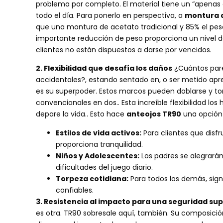
problema por completo. El material tiene un “apenas 
todo el día. Para ponerlo en perspectiva, a
montura 
que una montura de acetato tradicional y 85% el pes
importante reducción de peso proporciona un nivel 
clientes no están dispuestos a darse por vencidos.
2. Flexibilidad que desafía los daños
¿Cuántos pare
accidentales?, estando sentado en, o ser metido apr
es su superpoder. Estos marcos pueden doblarse y to
convencionales en dos.. Esta increíble flexibilidad lo
depare la vida.. Esto hace
anteojos TR90
una opción 
Estilos de vida activos:
Para clientes que disfru
proporciona tranquilidad.
Niños y Adolescentes:
Los padres se alegrará
dificultades del juego diario.
Torpeza cotidiana:
Para todos los demás, sign
confiables.
3. Resistencia al impacto para una seguridad sup
es otra. TR90 sobresale aquí, también. Su composició