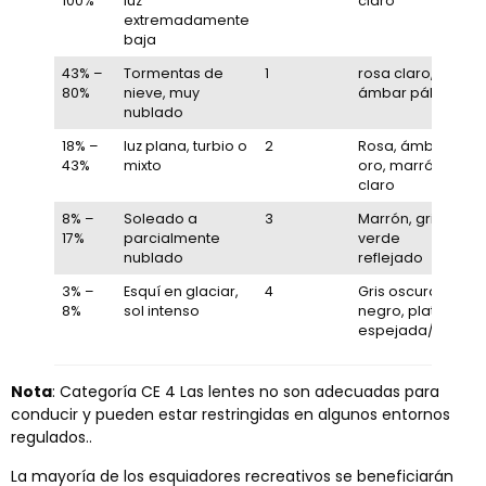
100%
luz
claro
extremadamente
baja
43% –
Tormentas de
1
rosa claro,
80%
nieve, muy
ámbar pálido
nublado
18% –
luz plana, turbio o
2
Rosa, ámbar,
43%
mixto
oro, marrón
claro
8% –
Soleado a
3
Marrón, gris,
17%
parcialmente
verde
nublado
reflejado
3% –
Esquí en glaciar,
4
Gris oscuro,
8%
sol intenso
negro, plata
espejada/azul
Nota
: Categoría CE 4 Las lentes no son adecuadas para
conducir y pueden estar restringidas en algunos entornos
regulados..
La mayoría de los esquiadores recreativos se beneficiarán