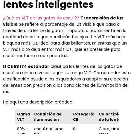
lentes inteligentes
¿Qué es VLT en las gafas de esquí??
Transmisión de luz
visible
Se refiere al porcentaje de luz visible que pasa a
través de una lente de gafas.. Impacta directamente en la
cantidad de brillo que percibirán tus ojos.. Un VLT más bajo
bloquea más luz, ideal para días brillantes, mientras que un
VLT más alto deja entrar más luz., que es preferible para
esquí nocturno o con poca luz.
El
CE ES 174 estándar
clasifica las lentes de las gafas de
esquí en cinco niveles según su rango VLT. Comprender esta
clasificación ayuda a los esquiadores a adaptar su elección
de lentes con precisión a las condiciones de iluminación del
día..
He aquí una descripción práctica:
Gama
Condición de
Categoría
Color típico
VLT
iluminación
CE
de la lente
80% –
esquí nocturno,
0
Claro, amarillo