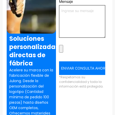
Mensaje
Soluciones
personalizadas
directas de
fábrica
ENVIAR CONSULTA AHORA
Acelere su marca con la
fabricación flexible de
*Respetamos su
Julong. Desde la
confidencialidad y toda la
personalización del
información está protegida.
logotipo (Cantidad
mínima de pedido 100
piezas) hasta diseños
OEM completos,
Ofrecemos materiales