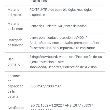
heated lens
Material
PC/TPU/TPU de base biológica/ecológico
del marco
disponible
Material
Lente de PC/lente TAC/lente de nailon
de la lente
Lente polarizada/protección UV400. /
Categoría
Antiarañazos/lente antivaho premanente/lente
de función
fotocromática/alto impacto/alto contraste
Sking/Snowboard/Motonieve/Protección de los
Uso
ojos/Protección al aire
primario
libre/Moda/Deportes/Corrección de la visión
opciones
de
capacidad
5300mAh/7000 mAh
de la
batería
ISO CE 18527-1:2022 / ANSI Z87.1/BSCI /
Certificado