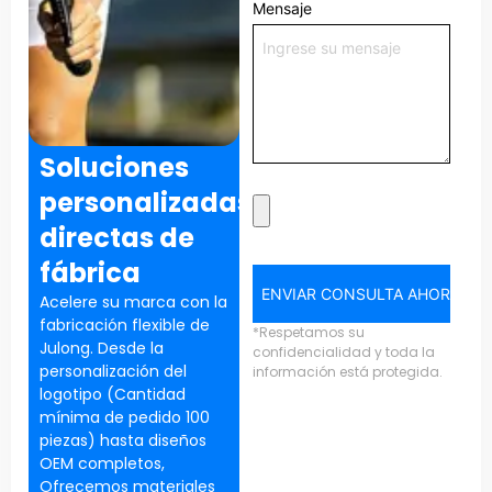
Mensaje
Soluciones
personalizadas
directas de
fábrica
ENVIAR CONSULTA AHORA
Acelere su marca con la
fabricación flexible de
*Respetamos su
Julong. Desde la
confidencialidad y toda la
personalización del
información está protegida.
logotipo (Cantidad
mínima de pedido 100
piezas) hasta diseños
OEM completos,
Ofrecemos materiales