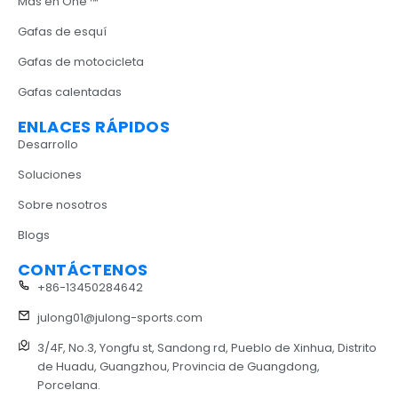
Más en One ™
Gafas de esquí
Gafas de motocicleta
Gafas calentadas
ENLACES RÁPIDOS
Desarrollo
Soluciones
Sobre nosotros
Blogs
CONTÁCTENOS
+86-13450284642
julong01@julong-sports.com
3/4F, No.3, Yongfu st, Sandong rd, Pueblo de Xinhua, Distrito
de Huadu, Guangzhou, Provincia de Guangdong,
Porcelana.