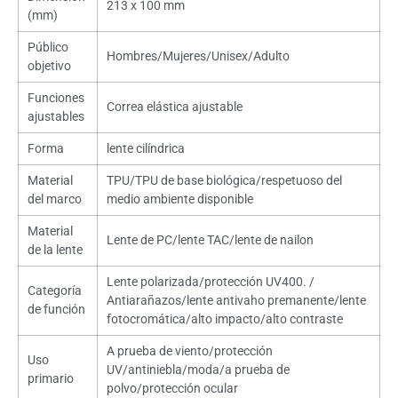
213 x 100 mm
(mm)
Público
Hombres/Mujeres/Unisex/Adulto
objetivo
Funciones
Correa elástica ajustable
ajustables
Forma
lente cilíndrica
Material
TPU/TPU de base biológica/respetuoso del
del marco
medio ambiente disponible
Material
Lente de PC/lente TAC/lente de nailon
de la lente
Lente polarizada/protección UV400. /
Categoría
Antiarañazos/lente antivaho premanente/lente
de función
fotocromática/alto impacto/alto contraste
A prueba de viento/protección
Uso
UV/antiniebla/moda/a prueba de
primario
polvo/protección ocular