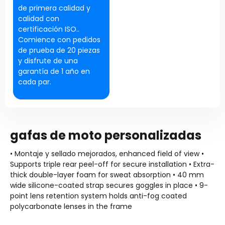
de primera calidad y
calidad con
certificación ISO..
Comience con pedidos
de prueba de 20 piezas
y disfrute de una
garantía de 1 año en
cada par.
gafas de moto personalizadas
• Montaje y sellado mejorados,
enhanced field of view •
Supports triple rear peel-off for secure installation • Extra-
thick double-layer foam for sweat absorption •
40
mm
wide silicone-coated strap secures goggles in place • 9-
point lens retention system holds anti-fog coated
polycarbonate lenses in the frame