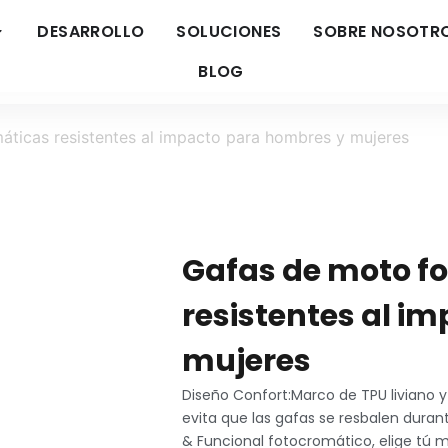
DESARROLLO
SOLUCIONES
SOBRE NOSOTR
BLOG
ticas resistentes al impacto para hombres y mujeres
Gafas de moto f
resistentes al i
mujeres
Diseño Confort:Marco de TPU liviano y
evita que las gafas se resbalen duran
& Funcional fotocromático, elige tú m