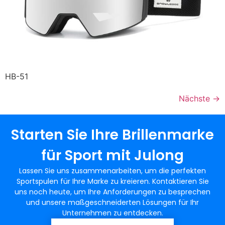
HB-51
Nächste
→
Starten Sie Ihre Brillenmarke
für Sport mit Julong
Lassen Sie uns zusammenarbeiten, um die perfekten
Sportspulen für Ihre Marke zu kreieren. Kontaktieren Sie
uns noch heute, um Ihre Anforderungen zu besprechen
und unsere maßgeschneiderten Lösungen für Ihr
Unternehmen zu entdecken.