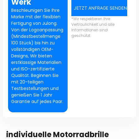
Werk
JETZT ANFRAGE SENDEN
Beschleunigen Sie Ihre
Marke mit der flexiblen
*Wir respektieren Ihre
Fertigung von Julong.
Vertraulichkeit und alle
Von der Logoanpassung
Informationen sind
geschützt.
(Mindestbestellmenge
100 Stück) bis hin zu
vollständigen OEM-
Designs, Wir bieten
erstklassige Materialien
und ISO-zertifizierte
Qualität. Beginnen Sie
mit 20-teiligen
Testbestellungen und
genießen Sie 1 Jahr
Garantie auf jedes Paar.
individuelle Motorradbrille