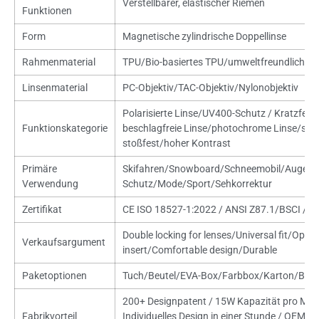
Verstellbarer, elastischer Riemen
Funktionen
Form
Magnetische zylindrische Doppellinse
Rahmenmaterial
TPU/Bio-basiertes TPU/umweltfreundlich erh
Linsenmaterial
PC-Objektiv/TAC-Objektiv/Nylonobjektiv
Polarisierte Linse/UV400-Schutz / Kratzfes
Funktionskategorie
beschlagfreie Linse/photochrome Linse/sta
stoßfest/hoher Kontrast
Primäre
Skifahren/Snowboard/Schneemobil/Augens
Verwendung
Schutz/Mode/Sport/Sehkorrektur
Zertifikat
CE ISO 18527-1:2022 / ANSI Z87.1/BSCI / I
Double locking for lenses/Universal fit/Optica
Verkaufsargument
insert/Comfortable design/Durable
Paketoptionen
Tuch/Beutel/EVA-Box/Farbbox/Karton/Bliste
200+ Designpatent / 15W Kapazität pro Mon
Fabrikvorteil
Individuelles Design in einer Stunde / OEM-