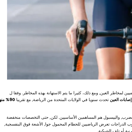
ين لمخاطر العين, ومع ذلك، كثيرا ما يتم الاستهانة بهذه المخاطر. وفقا ل
تحدث سنويا في الولايات المتحدة من الرياضة, مع تقريبا
90% من
المضرب, والبيسبول هم المساهمين الأساسيين. لكن, حتى التخصصات منخفضة
كوب الدراجات تعرض الرياضيين للحطام المحمول جوا, الأشعة فوق البنفسجية,
نية أو تلف الشبكية.