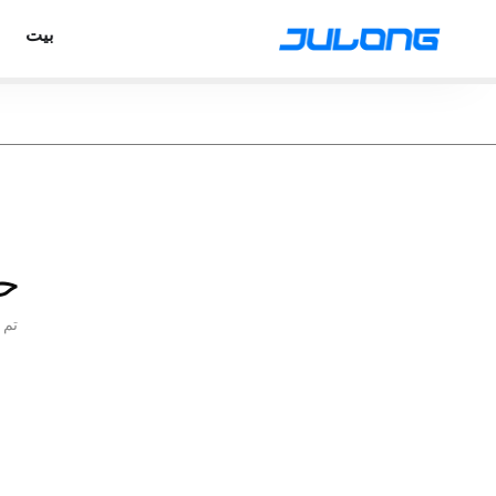
بيت
حماي
تم 