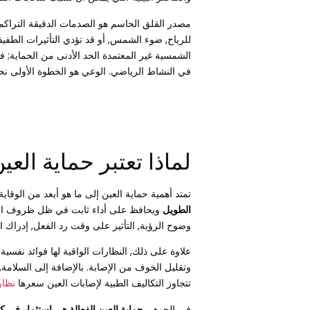
مصدر القلق الحاسم هو الصدمات الدقيقة التراكمي
للرياح, ضوء الشمس, أو قد تؤدي التأثيرات الطفيف
الشمسية غير المعتمدة الحد الأدنى من الحماية; 
في النشاط الرياضي. الوعي هو الخطوة الأولى نحو
لماذا تعتبر حماية العي
تمتد أهمية حماية العين إلى ما هو أبعد من الوقاي
الطويل
ويحافظ على أداء ثابت في ظل ظروف الض
وضوح الرؤية, التأثير على وقت رد الفعل, إدراك 
علاوة على ذلك, النظارات الواقية لها فوائد نفسي
وتقليل الخوف من الإصابة. بالإضافة إلى السلامة, و
تتجاوز التكاليف الطبية لإصابات العين سعرها
نظار
في الجوهر,
حماية العين الفعالة هي استثمار في ك