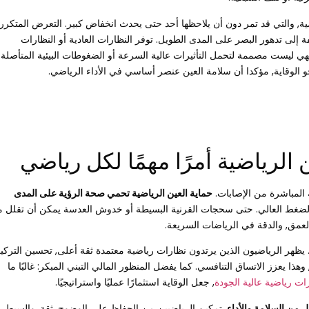
ة, والتي قد تمر دون أن يلاحظها أحد حتى يحدث انخفاض كبير. التعرض المتكرر
ة إلى تدهور البصر على المدى الطويل. توفر النظارات العادية أو النظارات
فهي ليست مصممة لتحمل التأثيرات عالية السرعة أو الضغوطات البيئية المتأصلة
 الوقاية, مؤكدا أن سلامة العين عنصر أساسي في الأداء الرياضي.
ن الرياضية أمرًا مهمًا لكل رياضي
ة المباشرة من الإصابات.
حماية العين الرياضية تحمي صحة الرؤية على المدى
غط العالي. حتى سحجات القرنية البسيطة أو خدوش العدسة يمكن أن تقلل 
العمق, والدقة في الرياضات السريعة.
ة. يظهر الرياضيون الذين يرتدون نظارات رياضية معتمدة ثقة أعلى, تحسين التركيز
هذا يعزز الاتساق التنافسي. كما يفضل المنظور المالي التبني المبكر: غالبًا ما
ات رياضية عالية الجودة
, جعل الوقاية استثمارًا عمليًا واستراتيجيًا.
ل من السلامة والأداء
, تمكين الرياضيين من الحفاظ على الوضوح, ثقة, والسيطرة