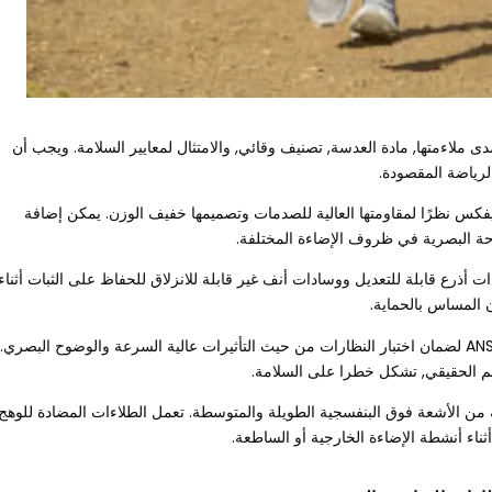
دى ملاءمتها, مادة العدسة, تصنيف وقائي, والامتثال لمعايير السلامة. ويجب أن
الرياضة المقصودة.
كس نظرًا لمقاومتها العالية للصدمات وتصميمها خفيف الوزن. يمكن إضافة
احة البصرية في ظروف الإضاءة المختلفة.
ذرع قابلة للتعديل ووسادات أنف غير قابلة للانزلاق للحفاظ على الثبات أثناء
ن المساس بالحماية.
ابحث عن معايير ASTM F803 أو ANSI Z87.1 لضمان اختبار النظارات من حيث التأثيرات عالية السرعة والوضوح البصري..
م الحقيقي, تشكل خطرا على السلامة.
م العدسات 100% حماية من الأشعة فوق البنفسجية الطويلة والمتوسطة. تعمل الطلاءات المضادة للوهج
أثناء أنشطة الإضاءة الخارجية أو الساطعة.