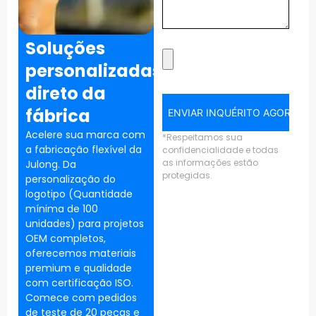
Soluções
personalizadas
direto da
fábrica
ENVIAR INQUÉRITO AGORA
Acelere sua marca com
*Respeitamos sua
a fabricação flexível da
confidencialidade e todas
as informações estão
Julong. Da
protegidas.
personalização do
logotipo (Quantidade
mínima de 100
unidades) para projetos
OEM completos,
oferecemos materiais
premium e qualidade
com certificação ISO.
Comece com pedidos
de teste de 20 peças e