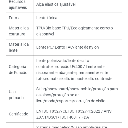
Recursos
Alça elástica ajustável
ajustáveis
Forma
Lente tórica
Material da
TPU/Bio-base TPU/Ecologicamente correto
estrutura
disponível
Material da
Lente PC/ Lente TAC/lente de nylon
lente
Lente polarizada/lente de alto
Categoria
contrato/proteção UV400 / Lente anti-
de Função
riscos/antiembaçante premanente/lente
fotocromática/alto impacto/alto contraste
Sking/snowboard/snowmobile/proteção para
Uso
os olhos/proteção ao ar
primário
livre/moda/esportes/correção de visão
EN ISO 18527/CE ISO 18527-1:2022 / ANSI
Certificado
Z87.1/BSCI / ISO14001 / FDA
Sistema magnético/Visão ampla/Ajuste