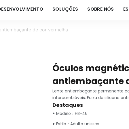
DESENVOLVIMENTO
SOLUÇÕES
SOBRE NÓS
E
antiembaçante de cor vermelha
Óculos magnéti
antiembaçante d
Lente antiembaçante permanente co
intercambiáveis. Faixa de silicone a
Destaques
Modelo：HB-46
Estilo：Adulto unissex