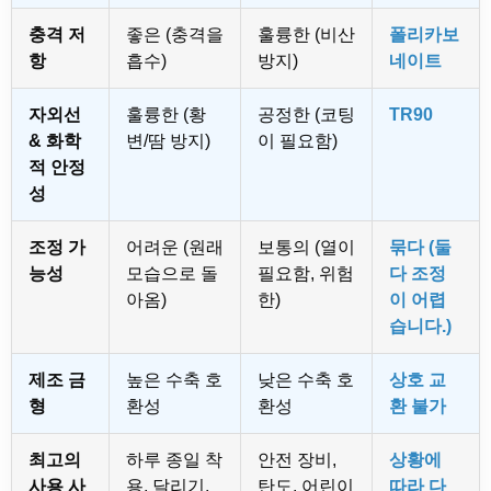
충격 저
좋은 (충격을
훌륭한 (비산
폴리카보
항
흡수)
방지)
네이트
자외선
훌륭한 (황
공정한 (코팅
TR90
& 화학
변/땀 방지)
이 필요함)
적 안정
성
조정 가
어려운 (원래
보통의 (열이
묶다 (둘
능성
모습으로 돌
필요함, 위험
다 조정
아옴)
한)
이 어렵
습니다.)
제조 금
높은 수축 호
낮은 수축 호
상호 교
형
환성
환성
환 불가
최고의
하루 종일 착
안전 장비,
상황에
사용 사
용, 달리기,
탄도, 어린이
따라 다