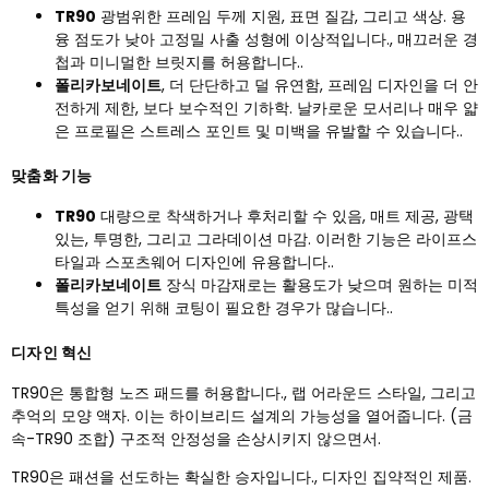
TR90
광범위한 프레임 두께 지원, 표면 질감, 그리고 색상. 용
융 점도가 낮아 고정밀 사출 성형에 이상적입니다., 매끄러운 경
첩과 미니멀한 브릿지를 허용합니다..
폴리카보네이트
, 더 단단하고 덜 유연함, 프레임 디자인을 더 안
전하게 제한, 보다 보수적인 기하학. 날카로운 모서리나 매우 얇
은 프로필은 스트레스 포인트 및 미백을 유발할 수 있습니다..
맞춤화 기능
TR90
대량으로 착색하거나 후처리할 수 있음, 매트 제공, 광택
있는, 투명한, 그리고 그라데이션 마감. 이러한 기능은 라이프스
타일과 스포츠웨어 디자인에 유용합니다..
폴리카보네이트
장식 마감재로는 활용도가 낮으며 원하는 미적
특성을 얻기 위해 코팅이 필요한 경우가 많습니다..
디자인 혁신
TR90은 통합형 노즈 패드를 허용합니다., 랩 어라운드 스타일, 그리고
추억의 모양 액자. 이는 하이브리드 설계의 가능성을 열어줍니다. (금
속-TR90 조합) 구조적 안정성을 손상시키지 않으면서.
TR90은 패션을 선도하는 확실한 승자입니다., 디자인 집약적인 제품.