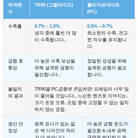
매개변
TR90 (그릴라미드)
폴리카보네이트
수
(PC)
수축률
0.7% – 1.5%
0.5% – 0.7%
냉각 중에 훨씬 더 많
최소한의 수축, 견고
이 수축됩니다..
한 치수를 유지합니
다.
금형 호
더 높은 수축 보상을
정밀한 강성을 위해
환성
위해 설계된 금형이
설계된 금형이 필요
필요합니다..
합니다..
불일치
TR90을 PC금형에 주입하면:
프레임이 너무 많
의 결과
이 줄어들 것입니다., 느슨한 렌즈로 이어지는,
크기 조정 오류, 조립 중에 고정할 수 없는 일치
하지 않는 경첩.
생산 안
응력 표시가 없는 얇
더 높은 금형 온도가
정성
은 벽 디자인의 처리
필요함 & 내부 응력
가 더 쉽습니다..
균열을 방지하기 위