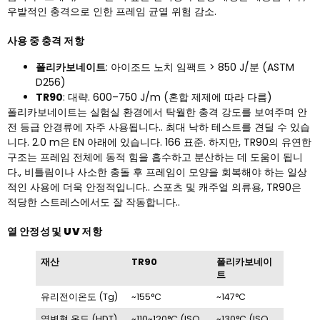
우발적인 충격으로 인한 프레임 균열 위험 감소.
사용 중 충격 저항
폴리카보네이트
: 아이조드 노치 임팩트 > 850 J/분 (ASTM
D256)
TR90
: 대략. 600–750 J/m (혼합 제제에 따라 다름)
폴리카보네이트는 실험실 환경에서 탁월한 충격 강도를 보여주며 안
전 등급 안경류에 자주 사용됩니다.. 최대 낙하 테스트를 견딜 수 있습
니다. 2.0 m은 EN 아래에 있습니다. 166 표준. 하지만, TR90의 유연한
구조는 프레임 전체에 동적 힘을 흡수하고 분산하는 데 도움이 됩니
다., 비틀림이나 사소한 충돌 후 프레임이 모양을 회복해야 하는 일상
적인 사용에 더욱 안정적입니다.. 스포츠 및 캐주얼 의류용, TR90은
적당한 스트레스에서도 잘 작동합니다..
열 안정성 및 UV 저항
재산
TR90
폴리카보네이
트
유리전이온도 (Tg)
~155°C
~147°C
열변형 온도 (HDT)
~110~120°C (ISO
~130°C (ISO