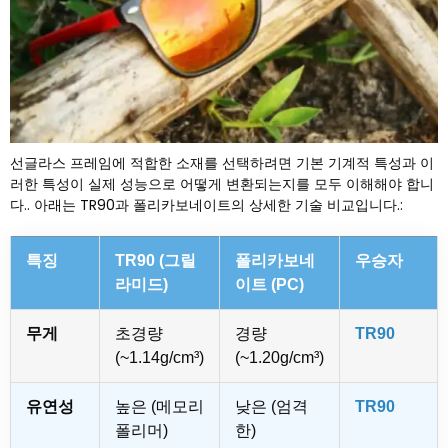
선글라스 프레임에 적합한 소재를 선택하려면 기본 기계적 특성과 이
러한 특성이 실제 성능으로 어떻게 변환되는지를 모두 이해해야 합니
다.. 아래는 TR90과 폴리카보네이트의 상세한 기술 비교입니다.:
특징
TR90 (그릴
폴리카보네
우승자
라미드)
이트 (PC)
무게
초경량
경량
TR90
(~1.14g/cm³)
(~1.20g/cm³)
유연성
높은 (메모리
낮은 (엄격
TR90
폴리머)
한)