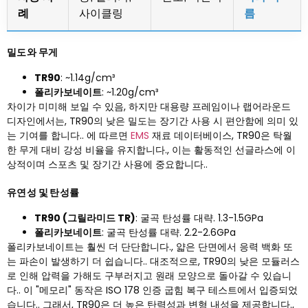
례
사이클링
름
밀도와 무게
TR90
: ~1.14g/cm³
폴리카보네이트
: ~1.20g/cm³
차이가 미미해 보일 수 있음, 하지만 대용량 프레임이나 랩어라운드
디자인에서는, TR90의 낮은 밀도는 장기간 사용 시 편안함에 의미 있
는 기여를 합니다.. 에 따르면
EMS
재료 데이터베이스, TR90은 탁월
한 무게 대비 강성 비율을 유지합니다., 이는 활동적인 선글라스에 이
상적이며 스포츠 및 장기간 사용에 중요합니다..
유연성 및 탄성률
TR90 (그릴라미드 TR)
: 굴곡 탄성률 대략. 1.3-1.5GPa
폴리카보네이트
: 굴곡 탄성률 대략. 2.2-2.6GPa
폴리카보네이트는 훨씬 더 단단합니다., 얇은 단면에서 응력 백화 또
는 파손이 발생하기 더 쉽습니다.. 대조적으로, TR90의 낮은 모듈러스
로 인해 압력을 가해도 구부러지고 원래 모양으로 돌아갈 수 있습니
다.. 이 "메모리" 동작은 ISO 178 인증 굽힘 복구 테스트에서 입증되었
습니다.. 그래서, TR90은 더 높은 탄력성과 변형 내성을 제공합니다.,