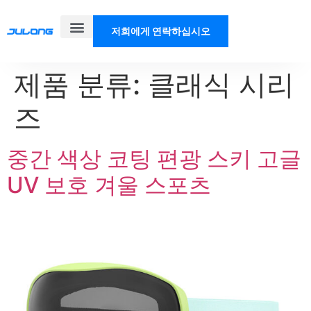
저희에게 연락하십시오
제품
솔루션
우리에 대해
블로그
제품 분류:
클래식 시리
즈
중간 색상 코팅 편광 스키 고글
UV 보호 겨울 스포츠