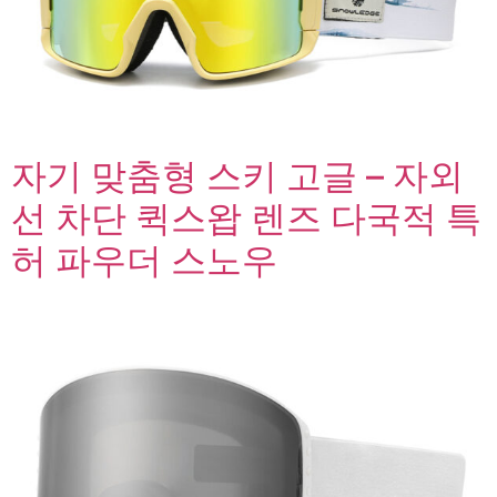
자기 맞춤형 스키 고글 – 자외
선 차단 퀵스왑 렌즈 다국적 특
허 파우더 스노우