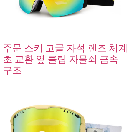
주문 스키 고글 자석 렌즈 체계
초 교환 옆 클립 자물쇠 금속
구조