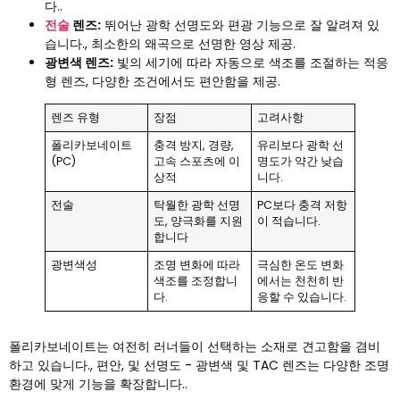
다..
전술
렌즈:
뛰어난 광학 선명도와 편광 기능으로 잘 알려져 있
습니다., 최소한의 왜곡으로 선명한 영상 제공.
광변색 렌즈:
빛의 세기에 따라 자동으로 색조를 조절하는 적응
형 렌즈, 다양한 조건에서도 편안함을 제공.
렌즈 유형
장점
고려사항
폴리카보네이트
충격 방지, 경량,
유리보다 광학 선
(PC)
고속 스포츠에 이
명도가 약간 낮습
상적
니다.
전술
탁월한 광학 선명
PC보다 충격 저항
도, 양극화를 지원
이 적습니다.
합니다
광변색성
조명 변화에 따라
극심한 온도 변화
색조를 조정합니
에서는 천천히 반
다.
응할 수 있습니다.
폴리카보네이트는 여전히 러너들이 선택하는 소재로 견고함을 겸비
하고 있습니다., 편안, 및 선명도 - 광변색 및 TAC 렌즈는 다양한 조명
환경에 맞게 기능을 확장합니다..