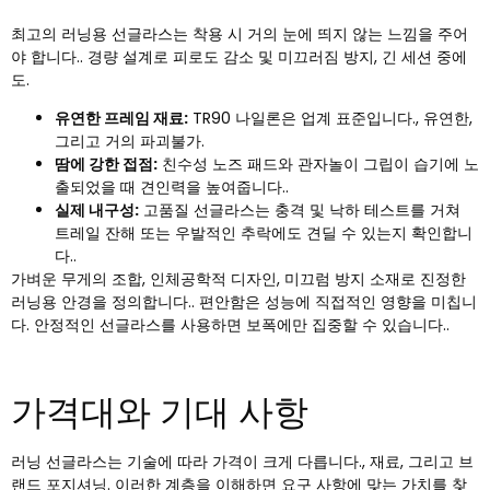
최고의 러닝용 선글라스는 착용 시 거의 눈에 띄지 않는 느낌을 주어
야 합니다.. 경량 설계로 피로도 감소 및 미끄러짐 방지, 긴 세션 중에
도.
유연한 프레임 재료:
TR90 나일론은 업계 표준입니다., 유연한,
그리고 거의 파괴불가.
땀에 강한 접점:
친수성 노즈 패드와 관자놀이 그립이 습기에 노
출되었을 때 견인력을 높여줍니다..
실제 내구성:
고품질 선글라스는 충격 및 낙하 테스트를 거쳐
트레일 잔해 또는 우발적인 추락에도 견딜 수 있는지 확인합니
다..
가벼운 무게의 조합, 인체공학적 디자인, 미끄럼 방지 소재로 진정한
러닝용 안경을 정의합니다.. 편안함은 성능에 직접적인 영향을 미칩니
다. 안정적인 선글라스를 사용하면 보폭에만 집중할 수 있습니다..
가격대와 기대 사항
러닝 선글라스는 기술에 따라 가격이 크게 다릅니다., 재료, 그리고 브
랜드 포지셔닝. 이러한 계층을 이해하면 요구 사항에 맞는 가치를 찾