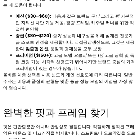
는 데 도움이 됩니다..
예산 ($30–$60):
다음과 같은 브랜드
구더
그리고
팬
기본적
인 자외선 차단 기능 제공, 경량 프레임, 캐주얼 러너를 위한 적
절한 편안함.
중급 ($80–$120):
엥거
성능과 내구성을 위해 설계된 전문가
급 스포츠 안경을 제공합니다.. 직접공장생산으로, 그것은 제공
한다
맞춤형 옵션
, 품질과 경제성을 모두 보장.
프리미엄 ($150+):
고급 모델
오클리
또는
1년
고급 광학 및 독
점 코팅 기능. 시각적 선명도가 뛰어나지만 브랜드 중심의 가격
프리미엄이 있는 경우가 많습니다..
올바른 계층 선택은 사용 빈도와 개인 선호도에 따라 다릅니다. 일반
주자는 비용과 품질의 균형을 맞춘 중급 성능 모델의 이점을 가장 많
이 얻습니다..
완벽한 핏과 프레임 찾기
핏은 편안함뿐만 아니라 안정성도 결정합니다. 적절하게 장착된 프레
임은 바운스 및 미끄러짐을 방지합니다., 스프린트나 오르막길을 오르