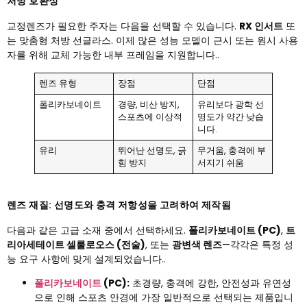
처방 호환성
교정렌즈가 필요한 주자는 다음을 선택할 수 있습니다.
RX 인서트
또
는 맞춤형 처방 선글라스. 이제 많은 성능 모델이 근시 또는 원시 사용
자를 위해 교체 가능한 내부 프레임을 지원합니다..
렌즈 유형
장점
단점
폴리카보네이트
경량, 비산 방지,
유리보다 광학 선
스포츠에 이상적
명도가 약간 낮습
니다.
유리
뛰어난 선명도, 긁
무거움, 충격에 부
힘 방지
서지기 쉬움
렌즈 재질: 선명도와 충격 저항성을 고려하여 제작됨
다음과 같은 고급 소재 중에서 선택하세요.
폴리카보네이트 (PC)
,
트
리아세테이트 셀룰로오스 (전술)
, 또는
광변색 렌즈
—각각은 특정 성
능 요구 사항에 맞게 설계되었습니다..
폴리카보네이트
(PC):
초경량, 충격에 강한, 안전성과 유연성
으로 인해 스포츠 안경에 가장 일반적으로 선택되는 제품입니